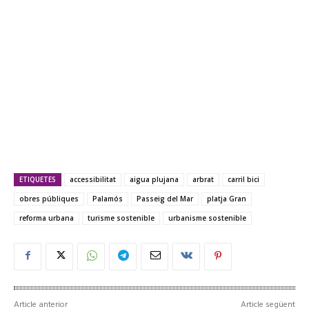
ETIQUETES
accessibilitat
aigua plujana
arbrat
carril bici
obres públiques
Palamós
Passeig del Mar
platja Gran
reforma urbana
turisme sostenible
urbanisme sostenible
Article anterior
Article següent