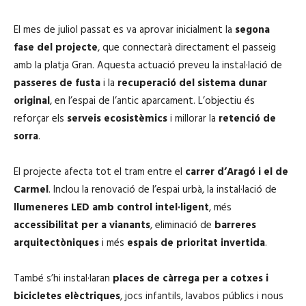
El mes de juliol passat es va aprovar inicialment la
segona
fase del projecte
, que connectarà directament el passeig
amb la platja Gran. Aquesta actuació preveu la instal·lació de
passeres de fusta
i la
recuperació del sistema dunar
original
, en l’espai de l’antic aparcament. L’objectiu és
reforçar els
serveis ecosistèmics
i millorar la
retenció de
sorra
.
El projecte afecta tot el tram entre el
carrer d’Aragó i el de
Carmel
. Inclou la renovació de l’espai urbà, la instal·lació de
llumeneres LED amb control intel·ligent
, més
accessibilitat per a vianants
, eliminació de
barreres
arquitectòniques
i més
espais de prioritat invertida
.
També s’hi instal·laran
places de càrrega per a cotxes i
bicicletes elèctriques
, jocs infantils, lavabos públics i nous