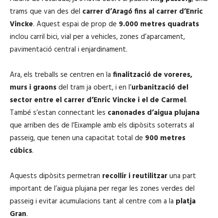
trams que van des del
carrer d’Aragó fins al carrer d’Enric
Vincke
. Aquest espai de prop de
9.000 metres quadrats
inclou carril bici, vial per a vehicles, zones d’aparcament,
pavimentació central i enjardinament.
Ara, els treballs se centren en la
finalització de voreres,
murs i graons
del tram ja obert, i en l’
urbanització del
sector entre el carrer d’Enric Vincke i el de Carmel
.
També s’estan connectant les
canonades d’aigua plujana
que arriben des de l’Eixample amb els dipòsits soterrats al
passeig, que tenen una capacitat total de
900 metres
cúbics
.
Aquests dipòsits permetran
recollir i reutilitzar
una part
important de l’aigua plujana per regar les zones verdes del
passeig i evitar acumulacions tant al centre com a la
platja
Gran
.