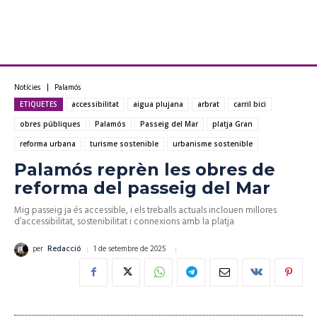
Notícies
Palamós
ETIQUETES
accessibilitat
aigua plujana
arbrat
carril bici
obres públiques
Palamós
Passeig del Mar
platja Gran
reforma urbana
turisme sostenible
urbanisme sostenible
Palamós reprèn les obres de
reforma del passeig del Mar
Mig passeig ja és accessible, i els treballs actuals inclouen millores
d’accessibilitat, sostenibilitat i connexions amb la platja
1 de setembre de 2025
per
Redacció