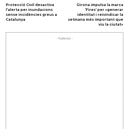
Protecció Civil desactiva
Girona impulsa la marca
l’alerta per inundacions
‘Fires’ per «generar
sense incidències greus a
identitat i reivindicar la
Catalunya
setmana més important que
viu la ciutat»
- Publicitat -