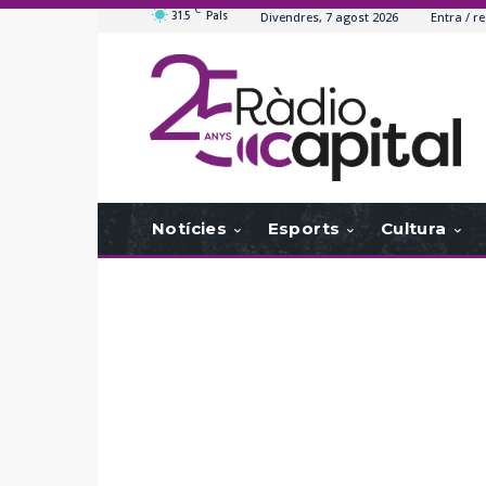
C
31.5
Pals
Divendres, 7 agost 2026
Entra / re
Notícies
Esports
Cultura