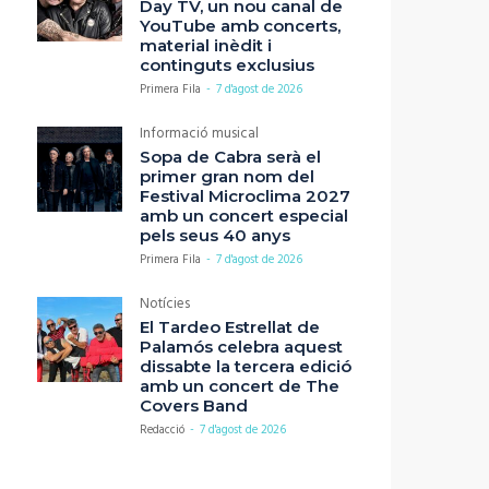
Day TV, un nou canal de
YouTube amb concerts,
material inèdit i
continguts exclusius
Primera Fila
-
7 d'agost de 2026
Informació musical
Sopa de Cabra serà el
primer gran nom del
Festival Microclima 2027
amb un concert especial
pels seus 40 anys
Primera Fila
-
7 d'agost de 2026
Notícies
El Tardeo Estrellat de
Palamós celebra aquest
dissabte la tercera edició
amb un concert de The
Covers Band
Redacció
-
7 d'agost de 2026