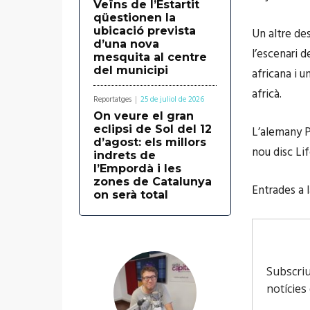
Veïns de l’Estartit
qüestionen la
ubicació prevista
Un altre de
d’una nova
l’escenari 
mesquita al centre
del municipi
africana i 
africà.
Reportatges
25 de juliol de 2026
On veure el gran
eclipsi de Sol del 12
L’alemany P
d’agost: els millors
nou disc Li
indrets de
l’Empordà i les
zones de Catalunya
Entrades a 
on serà total