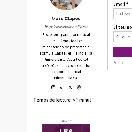
Marc Clapés
http://www.primerafila.cat
Sóc el programador musical
de la ràdio i també
m'encarrego de presentar la
Fórmula Capital, el Fila Indie i la
Primera Llista. A part de tot
això, sóc el director i creador
del portal musical
PrimeraFila.cat
Temps de lectura:
< 1
minut
- Publicitat -