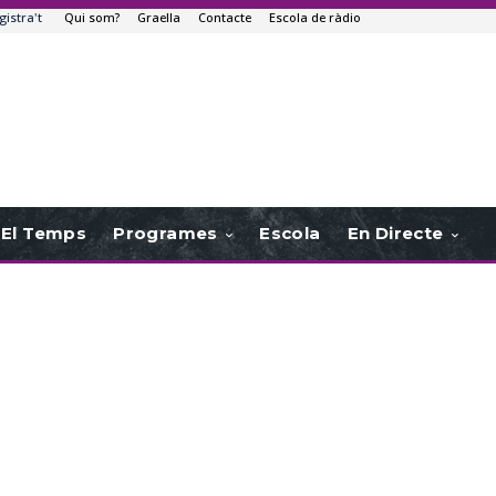
gistra't
Qui som?
Graella
Contacte
Escola de ràdio
El Temps
Programes
Escola
En Directe