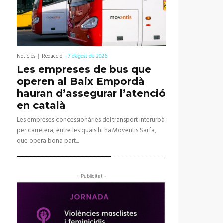
Notícies
Redacció
-
7 d'agost de 2026
Les empreses de bus que
operen al Baix Empordà
hauran d’assegurar l’atenció
en català
Les empreses concessionàries del transport interurbà
per carretera, entre les quals hi ha Moventis Sarfa,
que opera bona part...
- Publicitat -