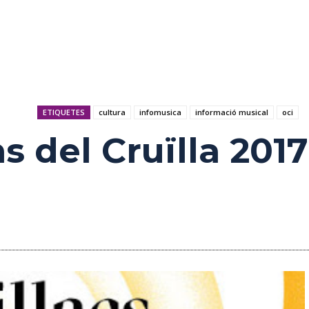
ETIQUETES
cultura
infomusica
informació musical
oci
 del Cruïlla 2017