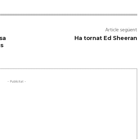
Article següent
sa
Ha tornat Ed Sheeran
es
- Publicitat -