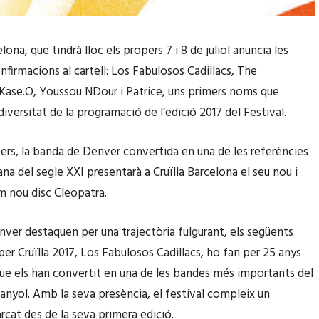
elona, que tindrà lloc els propers 7 i 8 de juliol anuncia les
nfirmacions al cartell: Los Fabulosos Cadillacs, The
Kase.O, Youssou NDour i Patrice, uns primers noms que
iversitat de la programació de l’edició 2017 del Festival.
rs, la banda de Denver convertida en una de les referències
na del segle XXI presentarà a Cruïlla Barcelona el seu nou i
m nou disc Cleopatra.
enver destaquen per una trajectòria fulgurant, els següents
per Cruïlla 2017, Los Fabulosos Cadillacs, ho fan per 25 anys
que els han convertit en una de les bandes més importants del
anyol. Amb la seva presència, el festival compleix un
rcat des de la seva primera edició.