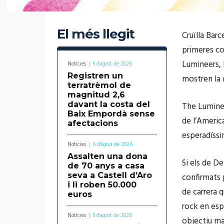
El més llegit
Cruïlla Barc
primeres co
Lumineers, 
Notícies
5 d'agost de 2026
Registren un
mostren la d
terratrèmol de
magnitud 2,6
davant la costa del
The Luminee
Baix Empordà sense
de l’America
afectacions
esperadíssi
Notícies
6 d'agost de 2026
Assalten una dona
Si els de D
de 70 anys a casa
seva a Castell d’Aro
confirmats 
i li roben 50.000
de carrera 
euros
rock en esp
Notícies
5 d'agost de 2026
objectiu ma