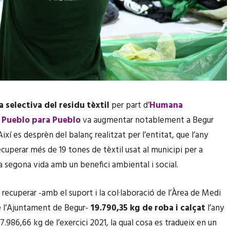
a selectiva del residu tèxtil
per part d’
Humana
 Pueblo para Pueblo
va augmentar notablement a Begur
Així es desprèn del balanç realitzat per l’entitat, que l’any
ecuperar més de 19 tones de tèxtil usat al municipi per a
a segona vida amb un benefici ambiental i social.
 recuperar -amb el suport i la col·laboració de l’Àrea de Medi
 l’Ajuntament de Begur-
19.790,35 kg de roba i calçat
l’any
7.986,66 kg de l’exercici 2021, la qual cosa es tradueix en un