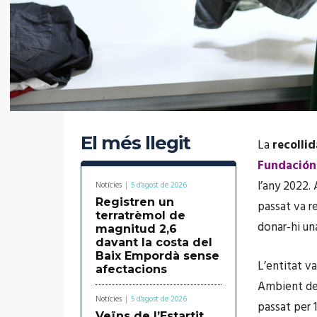
El més llegit
La
recollid
Fundación
l’any 2022. 
Notícies
5 d'agost de 2026
Registren un
passat va r
terratrèmol de
donar-hi un
magnitud 2,6
davant la costa del
Baix Empordà sense
L’entitat va
afectacions
Ambient de
Notícies
5 d'agost de 2026
passat per 1
Veïns de l’Estartit