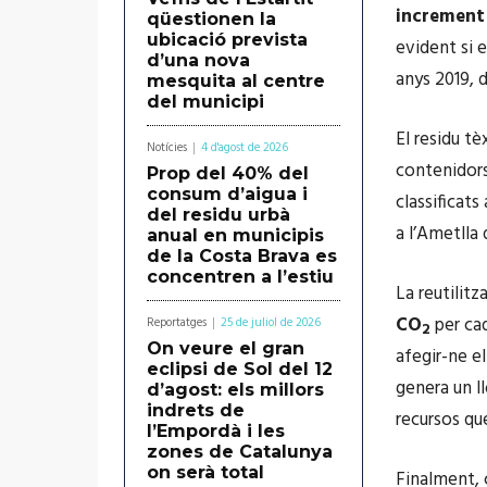
increment
qüestionen la
ubicació prevista
evident si e
d’una nova
anys 2019, d
mesquita al centre
del municipi
El residu tè
Notícies
4 d'agost de 2026
contenidors 
Prop del 40% del
consum d’aigua i
classificats
del residu urbà
a l’Ametlla 
anual en municipis
de la Costa Brava es
concentren a l’estiu
La reutilitz
CO
per ca
Reportatges
25 de juliol de 2026
2
On veure el gran
afegir-ne el
eclipsi de Sol del 12
genera un ll
d’agost: els millors
indrets de
recursos que
l’Empordà i les
zones de Catalunya
on serà total
Finalment, 