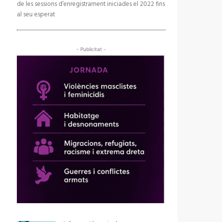
de les sessions d’enregistrament iniciades el 2022 fins
al seu esperat
- Publicitat -