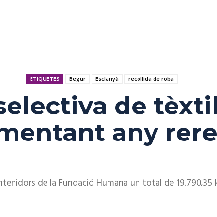
ETIQUETES
Begur
Esclanyà
recollida de roba
selectiva de tèxti
mentant any rere
contenidors de la Fundació Humana un total de 19.790,35