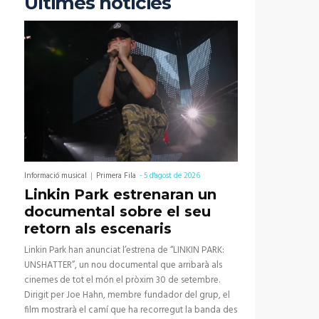
Últimes notícies
Informació musical
Primera Fila
-
5 d'agost de 2026
Linkin Park estrenaran un
documental sobre el seu
retorn als escenaris
Linkin Park han anunciat l’estrena de “LINKIN PARK:
UNSHATTER”, un nou documental que arribarà als
cinemes de tot el món el pròxim 30 de setembre.
Dirigit per Joe Hahn, membre fundador del grup, el
film mostrarà el camí que ha recorregut la banda des