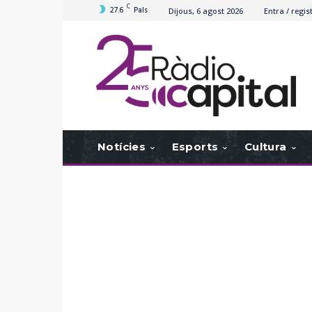
C
27.6
Pals
Dijous, 6 agost 2026
Entra / regis
Notícies
Esports
Cultura