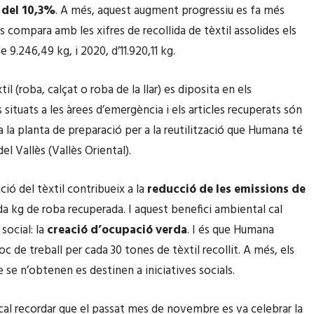
 del 10,3%
. A més, aquest augment progressiu es fa més
s compara amb les xifres de recollida de tèxtil assolides els
e 9.246,49 kg, i 2020, d’11.920,11 kg.
xtil (roba, calçat o roba de la llar) es diposita en els
situats a les àrees d’emergència i els articles recuperats són
 a la planta de preparació per a la reutilització que Humana té
del Vallès (Vallès Oriental).
ació del tèxtil contribueix a la
reducció de les emissions de
da kg de roba recuperada. I aquest benefici ambiental cal
 social: la
creació d’ocupació verda
. I és que Humana
oc de treball per cada 30 tones de tèxtil recollit. A més, els
 se n’obtenen es destinen a iniciatives socials.
cal recordar que el passat mes de novembre es va celebrar la