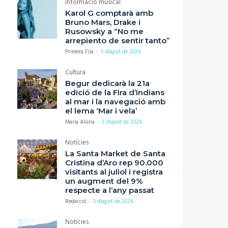
Informació musical
Karol G comptarà amb
Bruno Mars, Drake i
Rusowsky a “No me
arrepiento de sentir tanto”
Primera Fila
-
5 d'agost de 2026
Cultura
Begur dedicarà la 21a
edició de la Fira d’Indians
al mar i la navegació amb
el lema ‘Mar i vela’
Maria Alsina
-
5 d'agost de 2026
Notícies
La Santa Market de Santa
Cristina d’Aro rep 90.000
visitants al juliol i registra
un augment del 9%
respecte a l’any passat
Redacció
-
5 d'agost de 2026
Notícies