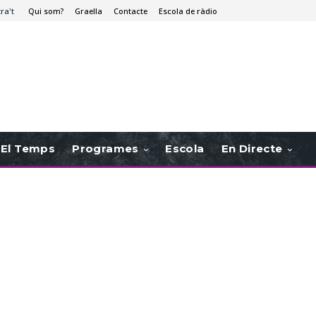
tra't
Qui som?
Graella
Contacte
Escola de ràdio
El Temps
Programes
Escola
En Directe