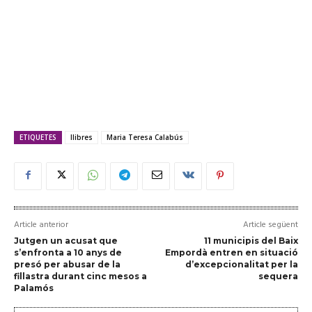
ETIQUETES
llibres
Maria Teresa Calabús
Article anterior
Article següent
Jutgen un acusat que
11 municipis del Baix
s’enfronta a 10 anys de
Empordà entren en situació
presó per abusar de la
d’excepcionalitat per la
fillastra durant cinc mesos a
sequera
Palamós