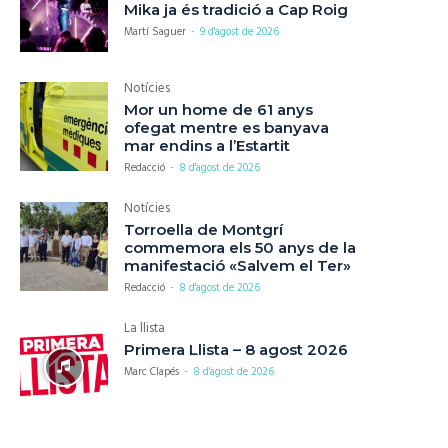
Mika ja és tradició a Cap Roig
Martí Saguer
-
9 d'agost de 2026
Notícies
Mor un home de 61 anys
ofegat mentre es banyava
mar endins a l’Estartit
Redacció
-
8 d'agost de 2026
Notícies
Torroella de Montgrí
commemora els 50 anys de la
manifestació «Salvem el Ter»
Redacció
-
8 d'agost de 2026
La llista
Primera Llista – 8 agost 2026
Marc Clapés
-
8 d'agost de 2026