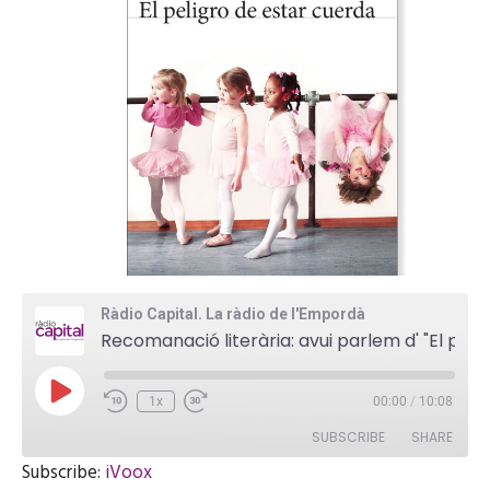
Ràdio Capital. La ràdio de l'Empordà
Recomanació literària: avui parlem d' "El peligro de estar cuerda", una obra de Rosa Montero
P
1x
00:00
/
10:08
l
a
SUBSCRIBE
SHARE
y
E
Subscribe:
iVoox
p