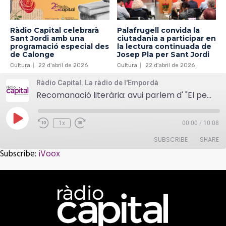
Ràdio Capital celebrarà
Palafrugell convida la
Sant Jordi amb una
ciutadania a participar en
programació especial des
la lectura continuada de
de Calonge
Josep Pla per Sant Jordi
Cultura
22 d'abril de 2026
Cultura
22 d'abril de 2026
Ràdio Capital. La ràdio de l'Empordà
Recomanació literària: avui parlem d' "El peligro de estar cuerda", una obra de Rosa Montero
Play
1x
00:00
/
10:08
Episode
SUBSCRIBE
SHARE
Subscribe:
iVoox
SHARE
iVoox
RSS FEED
LINK