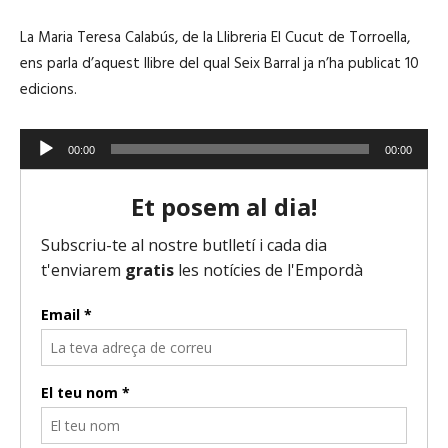
i
SHARE
iVoox
s
La Maria Teresa Calabús, de la Llibreria El Cucut de Torroella,
o
RSS FEED
d
LINK
ens parla d’aquest llibre del qual Seix Barral ja n’ha publicat 10
e
edicions.
R
00:00
00:00
EMBED
e
p
r
o
d
u
c
t
o
r
d