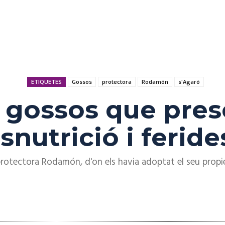
ETIQUETES
Gossos
protectora
Rodamón
s'Agaró
 gossos que pre
snutrició i feride
 protectora Rodamón, d'on els havia adoptat el seu propi