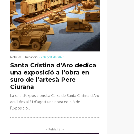
Notícies
Redacció
-
7 d'agost de 2026
Santa Cristina d’Aro dedica
una exposició a l’obra en
suro de l’artesà Pere
Ciurana
La sala d’exposicions La Caixa de Santa Cristina d’Aro
acull fins al 31 d’agost una nova edició de
l’Exposició...
- Publicitat -