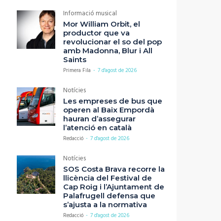
Informació musical
Mor William Orbit, el
productor que va
revolucionar el so del pop
amb Madonna, Blur i All
Saints
Primera Fila
-
7 d'agost de 2026
Notícies
Les empreses de bus que
operen al Baix Empordà
hauran d’assegurar
l’atenció en català
Redacció
-
7 d'agost de 2026
Notícies
SOS Costa Brava recorre la
llicència del Festival de
Cap Roig i l’Ajuntament de
Palafrugell defensa que
s’ajusta a la normativa
Redacció
-
7 d'agost de 2026