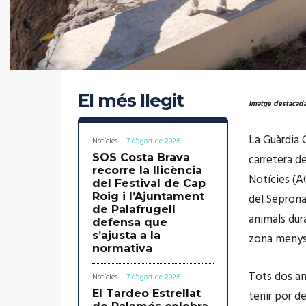
El més llegit
Imatge destacada
La Guàrdia 
Notícies
7 d'agost de 2026
SOS Costa Brava
carretera d
recorre la llicència
Notícies (AC
del Festival de Cap
Roig i l’Ajuntament
del Seprona
de Palafrugell
animals dur
defensa que
s’ajusta a la
zona menys t
normativa
Tots dos an
Notícies
7 d'agost de 2026
El Tardeo Estrellat
tenir por de