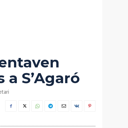
sentaven
s a S’Agaró
etari