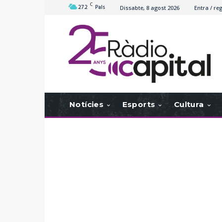
C
27.2
Pals
Dissabte, 8 agost 2026
Entra / reg
Notícies
Esports
Cultura