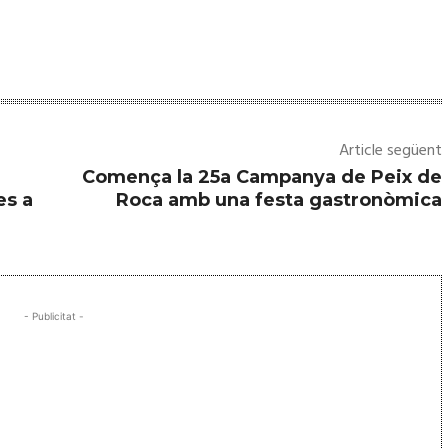
Article següent
Comença la 25a Campanya de Peix de
es a
Roca amb una festa gastronòmica
- Publicitat -