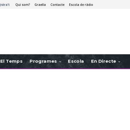
istra't
Qui som?
Graella
Contacte
Escola de ràdio
El Temps
Programes
Escola
En Directe