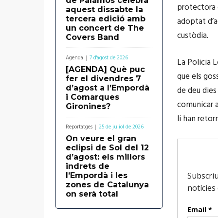
de Palamós celebra
protectora 
aquest dissabte la
tercera edició amb
adoptat d’a
un concert de The
custòdia.
Covers Band
Agenda
7 d'agost de 2026
La Policia 
[AGENDA] Què puc
que els gos
fer el divendres 7
d’agost a l’Empordà
de deu dies
i Comarques
comunicar a
Gironines?
li han retor
Reportatges
25 de juliol de 2026
On veure el gran
eclipsi de Sol del 12
d’agost: els millors
indrets de
l’Empordà i les
zones de Catalunya
on serà total