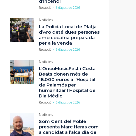
d’incendi
Redacció
-
6 d'agost de 2026
Notícies
La Policia Local de Platja
d’Aro deté dues persones
amb cocaïna preparada
per a la venda
Redacció
-
6 d'agost de 2026
Notícies
L’OncoMusicFest i Costa
Beats donen més de
18.000 euros a l’Hospital
de Palamós per
humanitzar l’Hospital de
Dia Mèdic
Redacció
-
6 d'agost de 2026
Notícies
Som Gent del Poble
presenta Marc Heras com
a candidat a l’alcaldia de