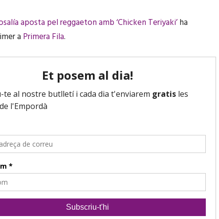
osalía aposta pel reggaeton amb ‘Chicken Teriyaki’
ha
rimer a
Primera Fila
.