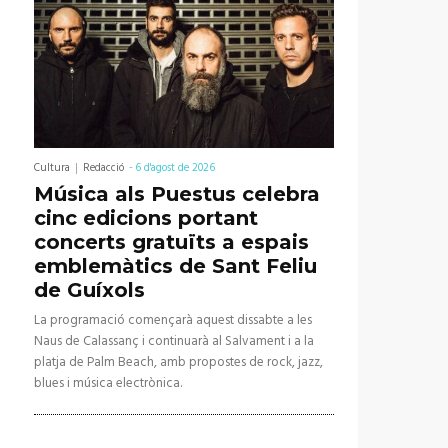
Cultura
Redacció
-
6 d'agost de 2026
Música als Puestus celebra
cinc edicions portant
concerts gratuïts a espais
emblemàtics de Sant Feliu
de Guíxols
La programació començarà aquest dissabte a les
Naus de Calassanç i continuarà al Salvament i a la
platja de Palm Beach, amb propostes de rock, jazz,
blues i música electrònica.