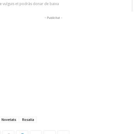
- Publicitat -
Novetats
Rosalía