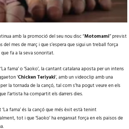
tinua amb la promoció del seu nou disc “
Motomami
” previst
s del mes de març i que s’espera que sigui un treball força
 que fa a la seva sonoritat.
‘La fama’ o ‘Saoko’, la cantant catalana aposta per un intens
ggaeton ‘
Chicken Teriyaki
‘, amb un videoclip amb una
 per la tornada de la cançó, tal com s’ha pogut veure en els
e l’artista ha compartit els darrers dies.
La fama’ és la cançó que més èxit està tenint
alment, tot i que ‘Saoko’ ha enganxat força en els països de
a.