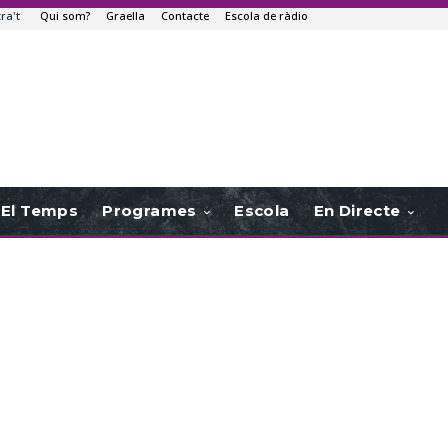
tra't
Qui som?
Graella
Contacte
Escola de ràdio
El Temps
Programes
Escola
En Directe