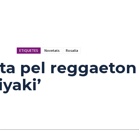
ETIQUETES
Novetats
Rosalía
sta pel reggaeto
iyaki’