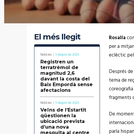
El més llegit
Rosalía
con
per a mitjan
eclèctic pel
Notícies
5 d'agost de 2026
Registren un
terratrèmol de
Després de 
magnitud 2,6
davant la costa del
tema de re
Baix Empordà sense
coreografia
afectacions
fragments qu
Notícies
5 d'agost de 2026
Veïns de l’Estartit
De moment ‘
qüestionen la
ubicació prevista
internacion
d’una nova
parla hispan
mesquita al centre