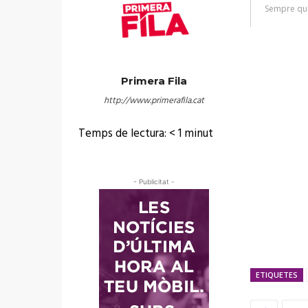
Primera Fila
http://www.primerafila.cat
Temps de lectura:
< 1
minut
- Publicitat -
ETIQUETES