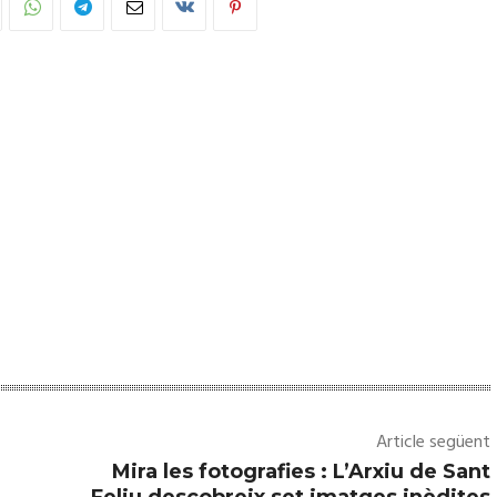
Article següent
Mira les fotografies : L’Arxiu de Sant
Feliu descobreix set imatges inèdites