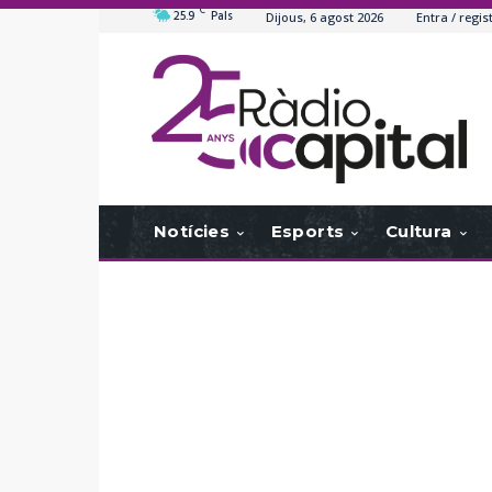
C
25.9
Pals
Dijous, 6 agost 2026
Entra / regis
Notícies
Esports
Cultura