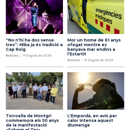
“No n’hi ha dos sense
Mor un home de 61 anys
tres”: Mika ja és tradició a
ofegat mentre es
Cap Roig
banyava mar endins a
l’Estartit
Notícies
9 d'agost de 2026
Notícies
8 d'agost de 2026
Torroella de Montgrí
L’Empordà, en avís per
commemora els 50 anys
calor intensa aquest
de la manifestació
diumenge
«Salvem el Ter»