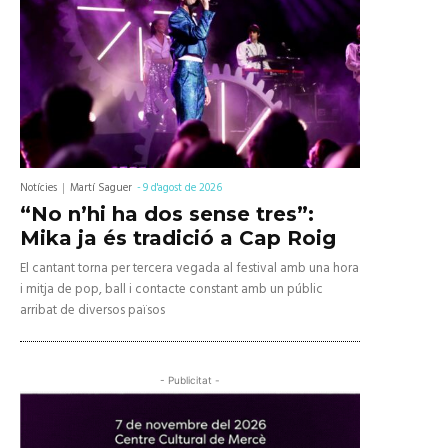
Notícies
Martí Saguer
-
9 d'agost de 2026
“No n’hi ha dos sense tres”:
Mika ja és tradició a Cap Roig
El cantant torna per tercera vegada al festival amb una hora
i mitja de pop, ball i contacte constant amb un públic
arribat de diversos països
- Publicitat -