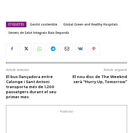
ETIQUETES
Gestió sostenible
Global Green and Healthy Hospitals
Serveis de Salut Integrats Baix Empordà
Article anterior
Article següent
El bus llançadora entre
El nou disc de The Weeknd
Calonge i Sant Antoni
serà “Hurry Up, Tomorrow”
transporta més de 1.200
passatgers durant el seu
primer mes
- Publicitat -