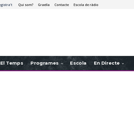
egistra't
Qui som?
Graella
Contacte
Escola de ràdio
El Temps
Programes
Escola
En Directe