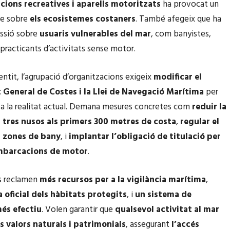
ions recreatives i aparells motoritzats
ha provocat un
te sobre
els ecosistemes costaners
. També afegeix que ha
essió sobre
usuaris vulnerables del mar
, com banyistes,
practicants d’activitats sense motor.
entit, l’agrupació d’organitzacions exigeix
modificar el
General de Costes i la Llei de Navegació Marítima
per
 a la realitat actual. Demana mesures concretes com
reduir la
a tres nusos als primers 300 metres de costa
,
regular el
n zones de bany
, i
implantar l’obligació de titulació per
mbarcacions de motor
.
ts reclamen
més recursos per a la vigilància marítima
,
a oficial dels hàbitats protegits
, i
un sistema de
és efectiu
. Volen garantir que
qualsevol activitat al mar
ls valors naturals i patrimonials
, assegurant
l’accés