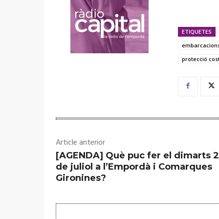
ETIQUETES
embarcacions
protecció cos
Article anterior
[AGENDA] Què puc fer el dimarts 
de juliol a l’Empordà i Comarques
Gironines?