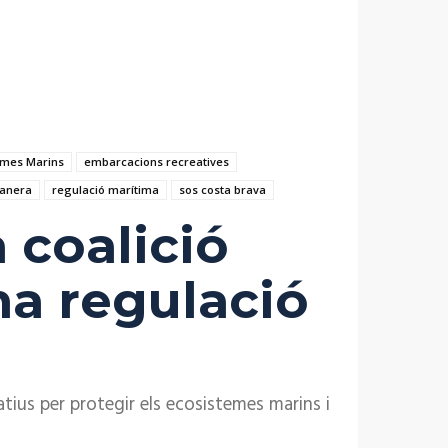
emes Marins
embarcacions recreatives
tanera
regulació marítima
sos costa brava
 coalició
na regulació
atius per protegir els ecosistemes marins i