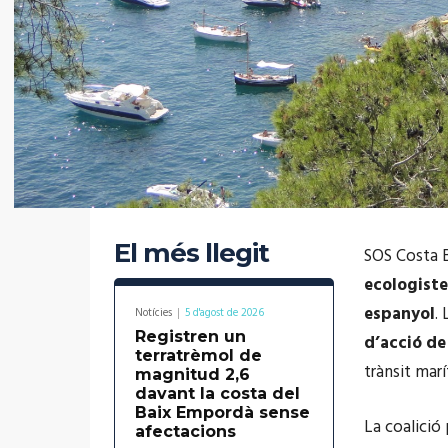
El més llegit
SOS Costa B
ecologiste
espanyol
.
Notícies
5 d'agost de 2026
Registren un
d’acció de
terratrèmol de
trànsit marí
magnitud 2,6
davant la costa del
Baix Empordà sense
La coalició
afectacions