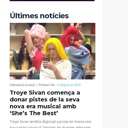
Últimes notícies
Informació musical
Primera Fila
-
6 d'agost de 2026
Troye Sivan comença a
donar pistes de la seva
nova era musical amb
‘She’s The Best’
Troye Sivan sembla disposat a posar en marxa una
nova etapa musical. Després de diverses setmanes