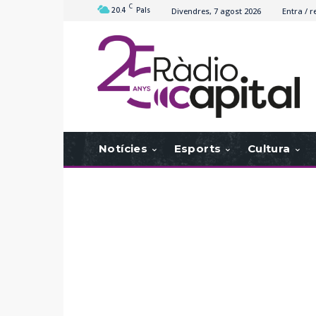
C
20.4
Pals
Divendres, 7 agost 2026
Entra / r
Notícies
Esports
Cultura