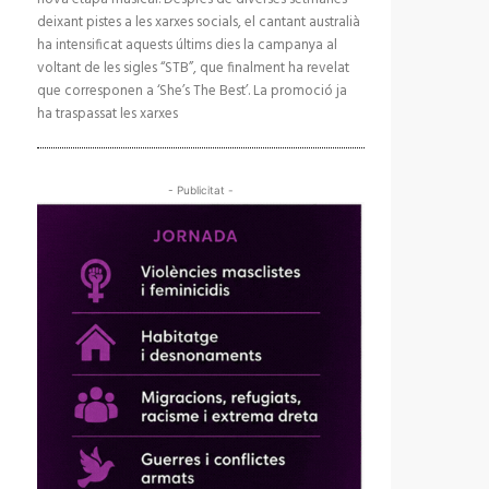
deixant pistes a les xarxes socials, el cantant australià
ha intensificat aquests últims dies la campanya al
voltant de les sigles “STB”, que finalment ha revelat
que corresponen a ‘She’s The Best’. La promoció ja
ha traspassat les xarxes
- Publicitat -