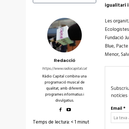
igualitari
Les organit
Ecologistes
Fundació J
Blue, Pacte
Menor, Sal
Redacció
https://www.radiocapital.cat
Ràdio Capital combina una
programació musical de
qualitat, amb diferents
programes informatius i
divulgatius.
Temps de lectura:
< 1
minut