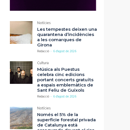
Notícies
Les tempestes deixen una
quarantena d’incidències
a les comarques de
Girona
Redacció
-
6 d'agost de 2026
Cultura
Música als Puestus
celebra cinc edicions
portant concerts gratuïts
a espais emblemàtics de
Sant Feliu de Guíxols
Redacció
-
6 d'agost de 2026
Notícies
Només el 5% de la
superfície forestal privada
de Catalunya està