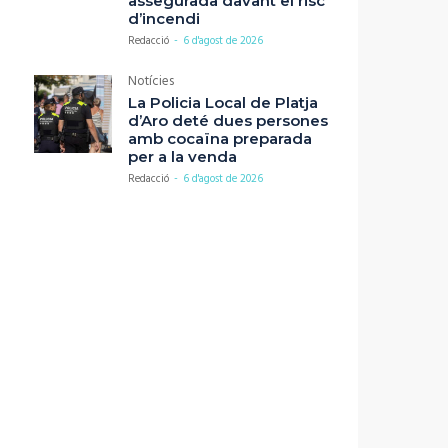
assegurada davant el risc
d’incendi
Redacció
-
6 d'agost de 2026
Notícies
La Policia Local de Platja
d’Aro deté dues persones
amb cocaïna preparada
per a la venda
Redacció
-
6 d'agost de 2026