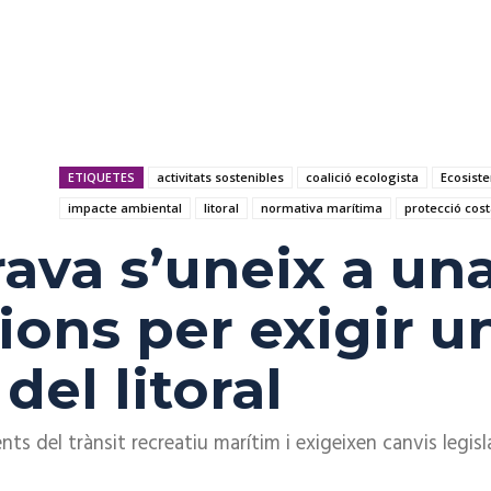
ETIQUETES
activitats sostenibles
coalició ecologista
Ecosist
impacte ambiental
litoral
normativa marítima
protecció cos
ava s’uneix a una
ions per exigir u
del litoral
ts del trànsit recreatiu marítim i exigeixen canvis legisl