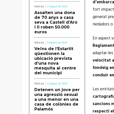
d’embarcac
Notícies
6 d'agost de 2026
fort impac
Assalten una dona
generat pr
de 70 anys a casa
seva a Castell d’Aro
nedadors o 
i li roben 50.000
euros
En aquest s
Notícies
5 d'agost de 2026
Reglament 
Veïns de l’Estartit
adaptar-les
qüestionen la
ubicació prevista
velocitat 
d’una nova
fondeig e
mesquita al centre
del municipi
conduir e
Notícies
6 d'agost de 2026
Les entita
Detenen un jove per
una agressió sexual
cartografi
a una menor en una
sancions m
casa de colònies de
Palamós
respecti e