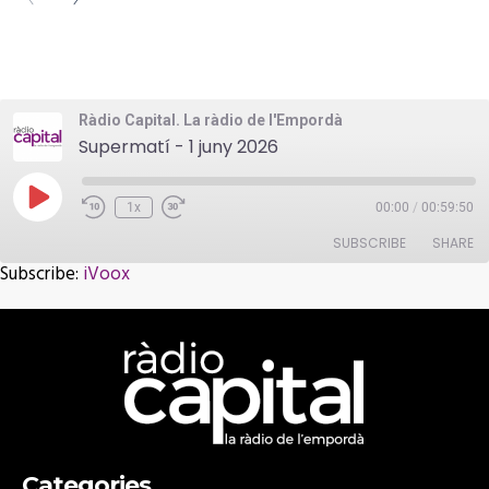
Ràdio Capital. La ràdio de l'Empordà
Supermatí - 1 juny 2026
Play
1x
00:00
/
00:59:50
Episode
SUBSCRIBE
SHARE
Subscribe:
iVoox
SHARE
iVoox
RSS FEED
LINK
EMBED
Categories