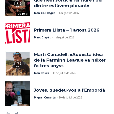
que hem sortit a fer riure i per
dintre estàvem plorant»
Joan Coll Bagur
-
3 d'agost de 2026
00:10:21
Primera Llista – 1 agost 2026
Marc Clapés
-
1 d'agost de 2026
Martí Canadell: «Aquesta idea
de la Farming League va néixer
fa tres anys»
Joan Bosch
-
30 de juliol de 2026
Joves, quedeu-vos a l’Empordà
Miquel Curanta
-
30 de juliol de 2026