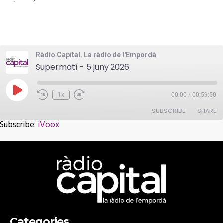
Ràdio Capital. La ràdio de l'Empordà
Supermatí - 5 juny 2026
Play
1x
00:00
/
00:59:50
Episode
SUBSCRIBE
SHARE
Subscribe:
iVoox
SHARE
iVoox
RSS FEED
LINK
EMBED
Categories