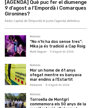
[AGENDA] Què puc fer el diumenge
9 d’agost a l’Empordà i Comarques
Gironines?
Ràdio Capital de l’Empordà et porta l’agenda definitiva
Notícies
“No n’hi ha dos sense tres”:
Mika ja és tradició a Cap Roig
Martí Saguer
-
9 d'agost de 2026
Notícies
Mor un home de 61 anys
ofegat mentre es banyava
mar endins a l’Estartit
Redacció
-
8 d'agost de 2026
Notícies
Torroella de Montgrí
commemora els 50 anys de la