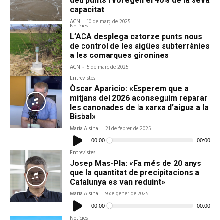
deu punts i voregen el 40% de la seva
capacitat
ACN
-
10 de març de 2025
Notícies
L’ACA desplega catorze punts nous
de control de les aigües subterrànies
a les comarques gironines
ACN
-
5 de març de 2025
Entrevistes
Òscar Aparicio: «Esperem que a
mitjans del 2026 aconseguim reparar
les canonades de la xarxa d’aigua a la
Bisbal»
Maria Alsina
-
21 de febrer de 2025
Reproductor
d'àudio
00:00
00:00
Entrevistes
Josep Mas-Pla: «Fa més de 20 anys
que la quantitat de precipitacions a
Catalunya es van reduint»
Maria Alsina
-
9 de gener de 2025
Reproductor
d'àudio
00:00
00:00
Notícies