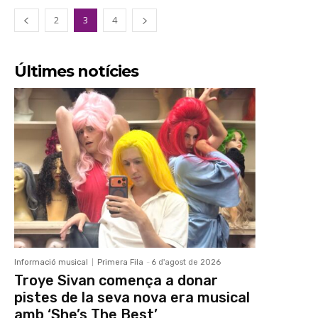
2
3
4
Últimes notícies
Informació musical
Primera Fila
-
6 d'agost de 2026
Troye Sivan comença a donar
pistes de la seva nova era musical
amb ‘She’s The Best’