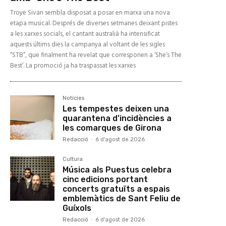
Troye Sivan sembla disposat a posar en marxa una nova
etapa musical. Després de diverses setmanes deixant pistes
a les xarxes socials, el cantant australià ha intensificat
aquests últims dies la campanya al voltant de les sigles
“STB”, que finalment ha revelat que corresponen a ‘She’s The
Best’. La promoció ja ha traspassat les xarxes
Notícies
Les tempestes deixen una
quarantena d’incidències a
les comarques de Girona
Redacció
-
6 d'agost de 2026
Cultura
Música als Puestus celebra
cinc edicions portant
concerts gratuïts a espais
emblemàtics de Sant Feliu de
Guíxols
Redacció
-
6 d'agost de 2026