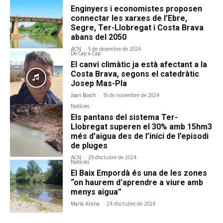
Enginyers i economistes proposen
connectar les xarxes de l’Ebre,
Segre, Ter-Llobregat i Costa Brava
abans del 2050
ACN
-
5 de desembre de 2024
De Cap a Cap
El canvi climàtic ja està afectant a la
Costa Brava, segons el catedràtic
Josep Mas-Pla
Joan Bosch
-
19 de novembre de 2024
Notícies
Els pantans del sistema Ter-
Llobregat superen el 30% amb 15hm3
més d’aigua des de l’inici de l’episodi
de pluges
ACN
-
29 d'octubre de 2024
Notícies
El Baix Empordà és una de les zones
“on haurem d’aprendre a viure amb
menys aigua”
Maria Alsina
-
24 d'octubre de 2024