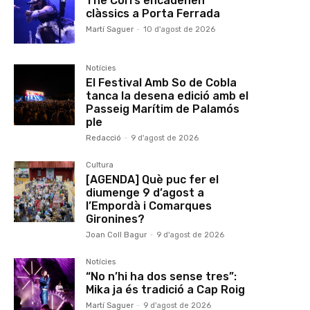
The Corrs encadenen
clàssics a Porta Ferrada
Martí Saguer
-
10 d'agost de 2026
Notícies
El Festival Amb So de Cobla
tanca la desena edició amb el
Passeig Marítim de Palamós
ple
Redacció
-
9 d'agost de 2026
Cultura
[AGENDA] Què puc fer el
diumenge 9 d’agost a
l’Empordà i Comarques
Gironines?
Joan Coll Bagur
-
9 d'agost de 2026
Notícies
“No n’hi ha dos sense tres”:
Mika ja és tradició a Cap Roig
Martí Saguer
-
9 d'agost de 2026