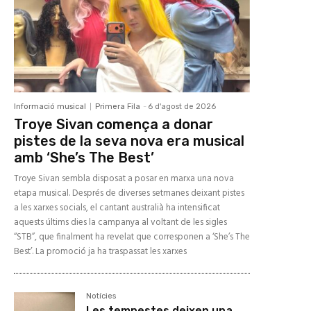
Informació musical
Primera Fila
-
6 d'agost de 2026
Troye Sivan comença a donar
pistes de la seva nova era musical
amb ‘She’s The Best’
Troye Sivan sembla disposat a posar en marxa una nova
etapa musical. Després de diverses setmanes deixant pistes
a les xarxes socials, el cantant australià ha intensificat
aquests últims dies la campanya al voltant de les sigles
“STB”, que finalment ha revelat que corresponen a ‘She’s The
Best’. La promoció ja ha traspassat les xarxes
Notícies
Les tempestes deixen una