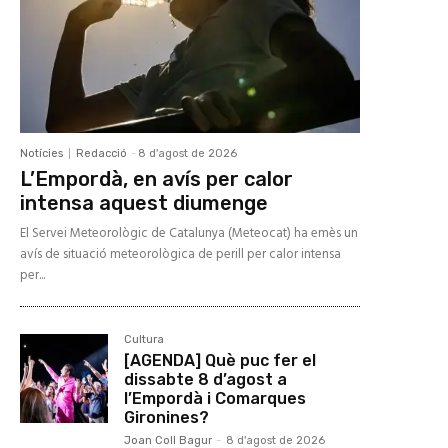
Notícies
Redacció
-
8 d'agost de 2026
L’Empordà, en avís per calor
intensa aquest diumenge
El Servei Meteorològic de Catalunya (Meteocat) ha emès un
avís de situació meteorològica de perill per calor intensa
per...
Cultura
[AGENDA] Què puc fer el
dissabte 8 d’agost a
l’Empordà i Comarques
Gironines?
Joan Coll Bagur
-
8 d'agost de 2026