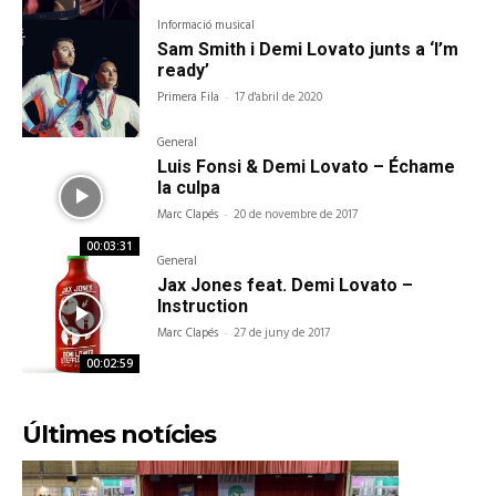
Informació musical
Sam Smith i Demi Lovato junts a ‘I’m
ready’
Primera Fila
-
17 d'abril de 2020
General
Luis Fonsi & Demi Lovato – Échame
la culpa
Marc Clapés
-
20 de novembre de 2017
00:03:31
General
Jax Jones feat. Demi Lovato –
Instruction
Marc Clapés
-
27 de juny de 2017
00:02:59
Últimes notícies