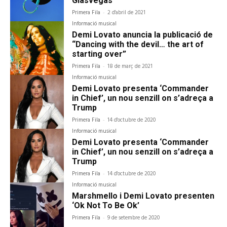
Glasvegas
Primera Fila
-
2 d'abril de 2021
Informació musical
Demi Lovato anuncia la publicació de
“Dancing with the devil… the art of
starting over”
Primera Fila
-
18 de març de 2021
Informació musical
Demi Lovato presenta ‘Commander
in Chief’, un nou senzill on s’adreça a
Trump
Primera Fila
-
14 d'octubre de 2020
Informació musical
Demi Lovato presenta ‘Commander
in Chief’, un nou senzill on s’adreça a
Trump
Primera Fila
-
14 d'octubre de 2020
Informació musical
Marshmello i Demi Lovato presenten
‘Ok Not To Be Ok’
Primera Fila
-
9 de setembre de 2020