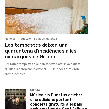
Notícies
Redacció
-
6 d'agost de 2026
Les tempestes deixen una
quarantena d’incidències a les
comarques de Girona
Les fortes tempestes que han afectat Catalunya aquest
dijous a la tarda han provocat 300 trucades al telèfon
d’emergències...
Cultura
Música als Puestus celebra
cinc edicions portant
concerts gratuïts a espais
emblemàtics de Sant Feliu de