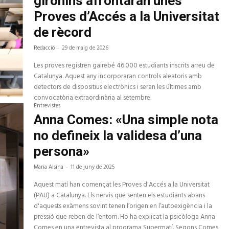
gironins afrontaran unes
Proves d’Accés a la Universitat
de rècord
Redacció
-
29 de maig de 2026
Les proves registren gairebé 46.000 estudiants inscrits arreu de
Catalunya. Aquest any incorporaran controls aleatoris amb
detectors de dispositius electrònics i seran les últimes amb
convocatòria extraordinària al setembre.
Entrevistes
Anna Comes: «Una simple nota
no defineix la validesa d’una
persona»
Maria Alsina
-
11 de juny de 2025
Aquest matí han començat les Proves d'Accés a la Universitat
(PAU) a Catalunya. Els nervis que senten els estudiants abans
d'aquests exàmens sovint tenen l’origen en l’autoexigència i la
pressió que reben de l’entorn. Ho ha explicat la psicòloga Anna
Comes en una entrevista al programa Supermatí. Segons Comes,