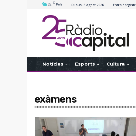
C
22
Pals
Dijous, 6 agost 2026
Entra / registr
Notícies
Esports
Cultura
exàmens