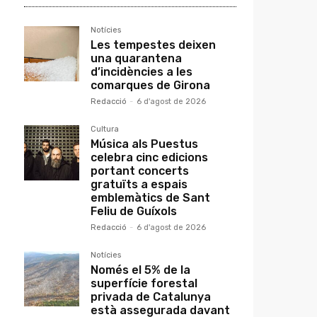
Notícies
Les tempestes deixen
una quarantena
d’incidències a les
comarques de Girona
Redacció
-
6 d'agost de 2026
ap
Cultura
Música als Puestus
celebra cinc edicions
ntar
portant concerts
gratuïts a espais
r
emblemàtics de Sant
Feliu de Guíxols
Redacció
-
6 d'agost de 2026
Notícies
Només el 5% de la
superfície forestal
privada de Catalunya
està assegurada davant