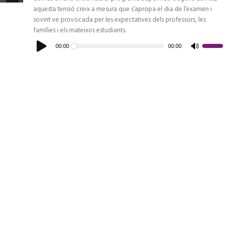
aquesta tensió creix a mesura que s’apropa el dia de l’examen i
sovint ve provocada per les expectatives dels professors, les
famílies i els mateixos estudiants.
Reproductor
d'àudio
00:00
00:00
Feu
servir
les
tecles
de
fletxa
cap
amunt/c
avall
per
a
increme
o
disminui
el
volum.