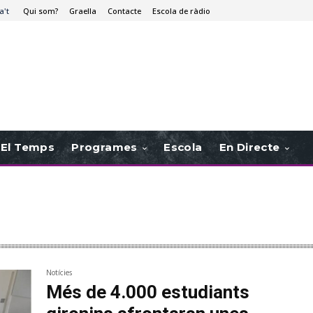
a't
Qui som?
Graella
Contacte
Escola de ràdio
El Temps
Programes
Escola
En Directe
Notícies
Més de 4.000 estudiants