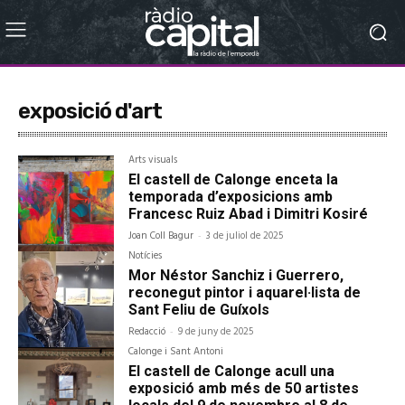
exposició d'art
Arts visuals
El castell de Calonge enceta la
temporada d’exposicions amb
Francesc Ruiz Abad i Dimitri Kosiré
Joan Coll Bagur
-
3 de juliol de 2025
Notícies
Mor Néstor Sanchiz i Guerrero,
reconegut pintor i aquarel·lista de
Sant Feliu de Guíxols
Redacció
-
9 de juny de 2025
Calonge i Sant Antoni
El castell de Calonge acull una
exposició amb més de 50 artistes