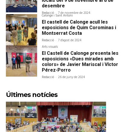
locals del 9 de novembre al 8 de
desembre
Redacció
-
7 de novembre de 2024
Calonge i Sant Antoni
El castell de Calonge acull les
exposicions de Quim Corominas i
Montserrat Costa
Redacció
-
7 d'agost de 2024
Arts visuals
El Castell de Calonge presenta les
exposicions «Dues mirades amb
colors» de Javier Mariscal i Víctor
Pérez-Porro
Redacció
-
26 de juny de 2024
Últimes notícies