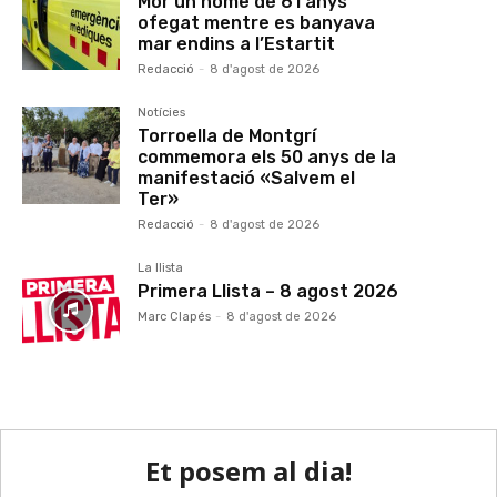
Mor un home de 61 anys
ofegat mentre es banyava
mar endins a l’Estartit
Redacció
-
8 d'agost de 2026
Notícies
Torroella de Montgrí
commemora els 50 anys de la
manifestació «Salvem el
Ter»
Redacció
-
8 d'agost de 2026
La llista
Primera Llista – 8 agost 2026
Marc Clapés
-
8 d'agost de 2026