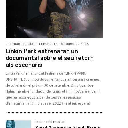
Informació musical
Primera Fila
-
5 d'agost de 2026
Linkin Park estrenaran un
documental sobre el seu retorn
als escenaris
Linkin Park han anunciat l’estrena de “LINKIN PARK:
UNSHATTER”, un nou documental que arribarà als cinemes
de tot el món el pròxim 30 de setembre. Dirigit per Joe
Hahn, membre fundador del grup, el film mostrarà el camí
que ha recorregut la banda des de les sessions
d’enregistrament iniciades el 2022 fins al seu esperat
Informació musical
Karol G comptarà amb Bruno