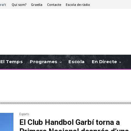
tra't
Qui som?
Graella
Contacte
Escola de ràdio
El Temps
Programes
Escola
En Directe
Esports
El Club Handbol Garbí torna a