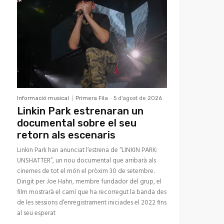
Informació musical
Primera Fila
-
5 d'agost de 2026
Linkin Park estrenaran un
documental sobre el seu
retorn als escenaris
Linkin Park han anunciat l’estrena de “LINKIN PARK:
UNSHATTER”, un nou documental que arribarà als
cinemes de tot el món el pròxim 30 de setembre.
Dirigit per Joe Hahn, membre fundador del grup, el
film mostrarà el camí que ha recorregut la banda des
de les sessions d’enregistrament iniciades el 2022 fins
al seu esperat