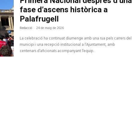
Primera Nacional després d’una
fase d’ascens històrica a
Palafrugell
Redacció
-
24 de maig de 2026
La celebració ha continuat diumenge amb una rua pels carrers del
municipi i una recepció institucional a l’Ajuntament, amb
centenars d’aficionats acompanyant l’equip.