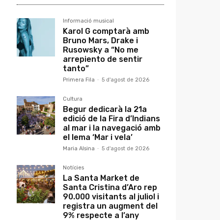
Informació musical
Karol G comptarà amb
Bruno Mars, Drake i
Rusowsky a “No me
arrepiento de sentir
tanto”
Primera Fila
-
5 d'agost de 2026
Cultura
Begur dedicarà la 21a
edició de la Fira d’Indians
al mar i la navegació amb
el lema ‘Mar i vela’
Maria Alsina
-
5 d'agost de 2026
Notícies
La Santa Market de
Santa Cristina d’Aro rep
90.000 visitants al juliol i
registra un augment del
9% respecte a l’any