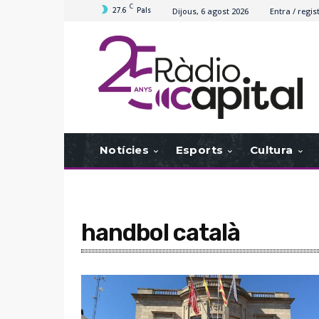
C
27.6
Pals
Dijous, 6 agost 2026
Entra / regis
Notícies
Esports
Cultura
handbol català