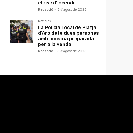
el risc d’incendi
Redacció
-
6 d'agost de 2026
Notícies
La Policia Local de Platja
d’Aro deté dues persones
amb cocaïna preparada
per a la venda
Redacció
-
6 d'agost de 2026