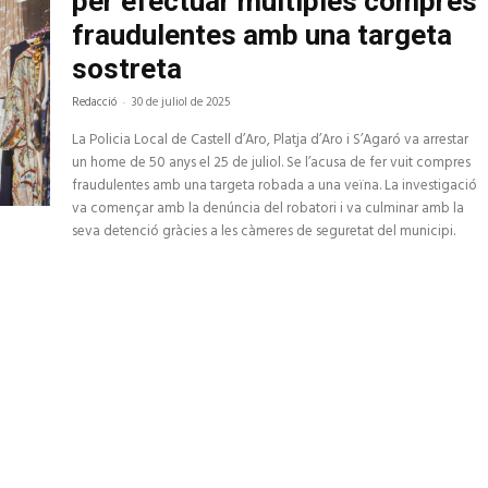
per efectuar múltiples compres
fraudulentes amb una targeta
sostreta
Redacció
-
30 de juliol de 2025
La Policia Local de Castell d’Aro, Platja d’Aro i S’Agaró va arrestar
un home de 50 anys el 25 de juliol. Se l’acusa de fer vuit compres
fraudulentes amb una targeta robada a una veïna. La investigació
va començar amb la denúncia del robatori i va culminar amb la
seva detenció gràcies a les càmeres de seguretat del municipi.