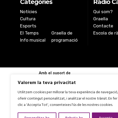
Categories
Ràdio Ca
Notícies
Qui som?
Cultura
Graella
Esports
Contacte
El Temps
Graella de
Escola de r
Info musical
programació
Amb el suport de
Valorem la teva privacitat
Utilitzem cookies per millorar la teva experiència de navegació
oferir contingut personalitzat, i analitzar el nostre trànsit. En fer
clic a 'Accepta Tot', consenteixes l'ús de les nostres cookies.