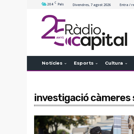
C
20.4
Pals
Divendres, 7 agost 2026
Entra / r
Notícies
Esports
Cultura
investigació càmeres