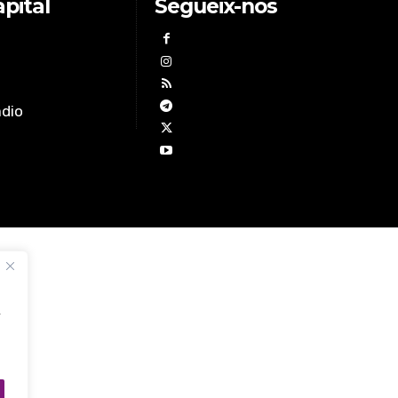
pital
Segueix-nos
àdio
,