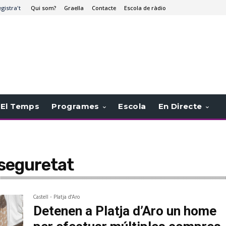
egistra't
Qui som?
Graella
Contacte
Escola de ràdio
El Temps
Programes
Escola
En Directe
 seguretat
Castell - Platja d'Aro
Detenen a Platja d’Aro un home