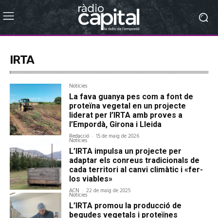
IRTA
Notícies
La fava guanya pes com a font de
proteïna vegetal en un projecte
liderat per l’IRTA amb proves a
l’Empordà, Girona i Lleida
Redacció
-
15 de maig de 2026
Notícies
L’IRTA impulsa un projecte per
adaptar els conreus tradicionals de
cada territori al canvi climàtic i «fer-
los viables»
ACN
-
22 de maig de 2025
Notícies
L’IRTA promou la producció de
begudes vegetals i proteïnes