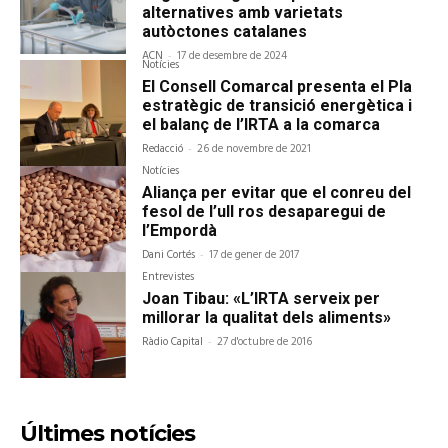
alternatives amb varietats
autòctones catalanes
ACN
-
17 de desembre de 2024
Notícies
El Consell Comarcal presenta el Pla
estratègic de transició energètica i
el balanç de l’IRTA a la comarca
Redacció
-
26 de novembre de 2021
Notícies
Aliança per evitar que el conreu del
fesol de l’ull ros desaparegui de
l’Empordà
Dani Cortés
-
17 de gener de 2017
Entrevistes
Joan Tibau: «L’IRTA serveix per
millorar la qualitat dels aliments»
Ràdio Capital
-
27 d'octubre de 2016
Últimes notícies