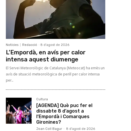
Notícies
Redacció
-
8 d'agost de 2026
L’Empordà, en avís per calor
intensa aquest diumenge
El Servei Meteorològic de Catalunya (Meteocat) ha emès un
avís de situació meteorològica de perill per calor intensa
per...
Cultura
[AGENDA] Què puc fer el
dissabte 8 d’agost a
l’Empordà i Comarques
Gironines?
Joan Coll Bagur
-
8 d'agost de 2026