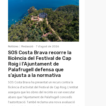
Notícies
Redacció
-
7 d'agost de 2026
SOS Costa Brava recorre la
llicència del Festival de Cap
Roig i l’Ajuntament de
Palafrugell defensa que
s’ajusta a la normativa
SOS Costa Brava ha presentat un recurs contra la
llicència d'activitat del Festival de Cap Roig. L'entitat
assegura que les obres del recinte es van executar
abans que l'Ajuntament de Palafrugell concedís
l'autorització. També reclama una nova avaluació