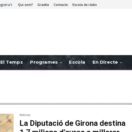
egistra't
Qui som?
Graella
Contacte
Escola de ràdio
El Temps
Programes
Escola
En Directe
Notícies
La Diputació de Girona destina