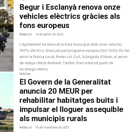
Begur i Esclanyà renova onze
vehicles elèctrics gràcies als
fons europeus
Redacció
-
16 de gener de 2026
L’Ajuntament ha renovat la flota municipal amb onze vehicles
100% elèctrics, finançats pel programa europeu DUS 5000. Els fan
servir la Policia Local, Protecció Civil, la brigada d’obres, el servei
de neteja i Medi Ambient. També s’han instal·lat punts de
recàrrega interns.
Notícies
El Govern de la Generalitat
anuncia 20 MEUR per
rehabilitar habitatges buits i
impulsar el lloguer assequible
als municipis rurals
Redacció
-
16 de novembre de 2025