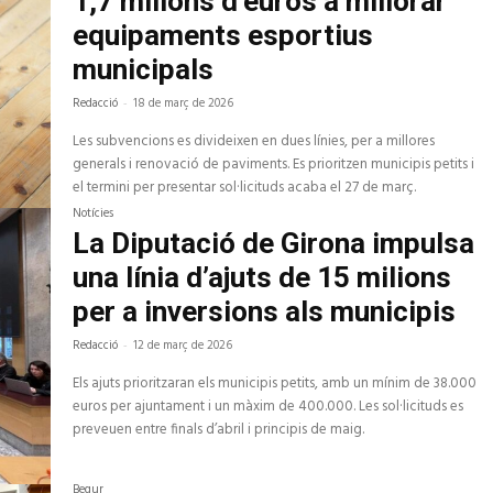
1,7 milions d’euros a millorar
equipaments esportius
municipals
Redacció
-
18 de març de 2026
Les subvencions es divideixen en dues línies, per a millores
generals i renovació de paviments. Es prioritzen municipis petits i
el termini per presentar sol·licituds acaba el 27 de març.
Notícies
La Diputació de Girona impulsa
una línia d’ajuts de 15 milions
per a inversions als municipis
Redacció
-
12 de març de 2026
Els ajuts prioritzaran els municipis petits, amb un mínim de 38.000
euros per ajuntament i un màxim de 400.000. Les sol·licituds es
preveuen entre finals d’abril i principis de maig.
Begur