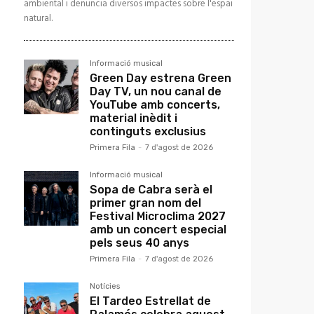
ambiental i denuncia diversos impactes sobre l'espai
natural.
Informació musical
Green Day estrena Green
Day TV, un nou canal de
YouTube amb concerts,
material inèdit i
continguts exclusius
Primera Fila
-
7 d'agost de 2026
Informació musical
Sopa de Cabra serà el
primer gran nom del
Festival Microclima 2027
amb un concert especial
pels seus 40 anys
Primera Fila
-
7 d'agost de 2026
Notícies
El Tardeo Estrellat de