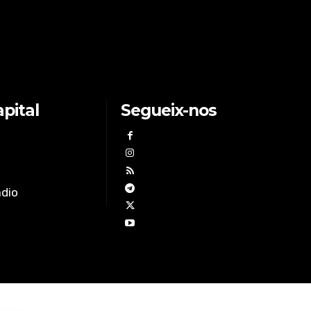
pital
Segueix-nos
àdio