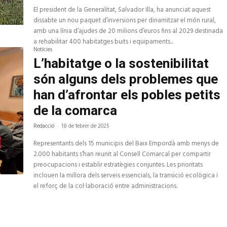
El president de la Generalitat, Salvador Illa, ha anunciat aquest
dissabte un nou paquet d’inversions per dinamitzar el món rural,
amb una línia d’ajudes de 20 milions d’euros fins al 2029 destinada
a rehabilitar 400 habitatges buits i equipaments...
Notícies
L’habitatge o la sostenibilitat
són alguns dels problemes que
han d’afrontar els pobles petits
de la comarca
Redacció
-
18 de febrer de 2025
Representants dels 15 municipis del Baix Empordà amb menys de
2.000 habitants s’han reunit al Consell Comarcal per compartir
preocupacions i establir estratègies conjuntes. Les prioritats
inclouen la millora dels serveis essencials, la transició ecològica i
el reforç de la col·laboració entre administracions.