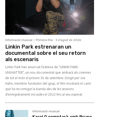
Informació musical
Primera Fila
-
5 d'agost de 2026
Linkin Park estrenaran un
documental sobre el seu retorn
als escenaris
Linkin Park han anunciat l’estrena de “LINKIN PARK:
UNSHATTER”, un nou documental que arribarà als cinemes
de tot el món el pròxim 30 de setembre. Dirigit per Joe
Hahn, membre fundador del grup, el film mostrarà el camí
que ha recorregut la banda des de les sessions
d’enregistrament iniciades el 2022 fins al seu esperat
Informació musical
Karol G comptarà amb Bruno