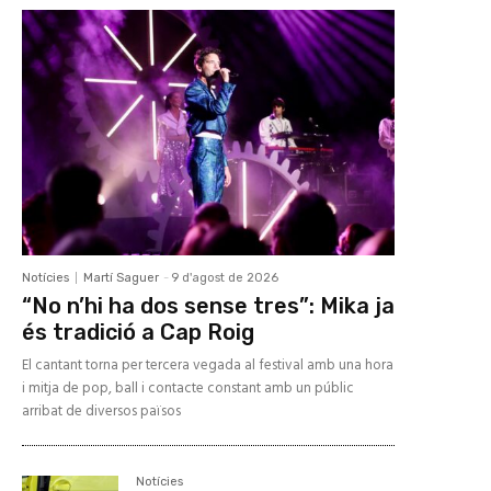
Notícies
Martí Saguer
-
9 d'agost de 2026
“No n’hi ha dos sense tres”: Mika ja
és tradició a Cap Roig
El cantant torna per tercera vegada al festival amb una hora
i mitja de pop, ball i contacte constant amb un públic
arribat de diversos països
Notícies