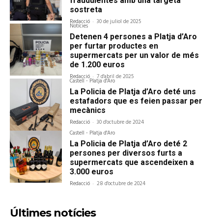
fraudulentes amb una targeta
sostreta
Redacció
-
30 de juliol de 2025
Notícies
Detenen 4 persones a Platja d’Aro
per furtar productes en
supermercats per un valor de més
de 1.200 euros
Redacció
-
7 d'abril de 2025
Castell - Platja d'Aro
La Policia de Platja d’Aro deté uns
estafadors que es feien passar per
mecànics
Redacció
-
30 d'octubre de 2024
Castell - Platja d'Aro
La Policia de Platja d’Aro deté 2
persones per diversos furts a
supermercats que ascendeixen a
3.000 euros
Redacció
-
28 d'octubre de 2024
Últimes notícies