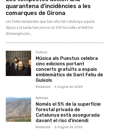
quarantena d’incidències a les
comarques de Girona
Les fortes tempestes que han afectat Catalunya aquest
dijous a la tarda han provocat 300 trucades al telèfon
d’emergències...
Cultura
Música als Puestus celebra
cinc edicions portant
concerts gratuïts a espais
emblemàtics de Sant Feliu de
Guíxols
Redacció
-
6 d'agost de 2026
Notícies
Només el 5% de la superfície
forestal privada de
Catalunya està assegurada
davant el risc d’incendi
Redacció
-
6 d'agost de 2026