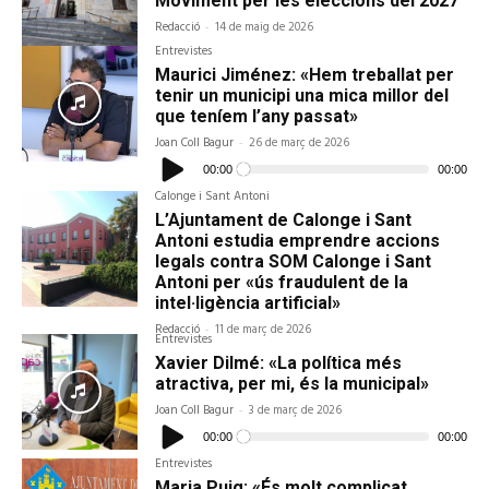
Moviment per les eleccions del 2027
Redacció
-
14 de maig de 2026
Entrevistes
Maurici Jiménez: «Hem treballat per
tenir un municipi una mica millor del
que teníem l’any passat»
Joan Coll Bagur
-
26 de març de 2026
Reproductor
d'àudio
00:00
00:00
Calonge i Sant Antoni
L’Ajuntament de Calonge i Sant
Antoni estudia emprendre accions
legals contra SOM Calonge i Sant
Antoni per «ús fraudulent de la
intel·ligència artificial»
Redacció
-
11 de març de 2026
Entrevistes
Xavier Dilmé: «La política més
atractiva, per mi, és la municipal»
Joan Coll Bagur
-
3 de març de 2026
Reproductor
d'àudio
00:00
00:00
Entrevistes
Maria Puig: «És molt complicat