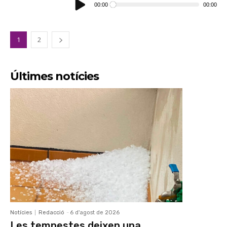
d'àudio
00:00
00:00
1
2
Últimes notícies
Notícies
Redacció
-
6 d'agost de 2026
Les tempestes deixen una