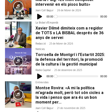
intervenir en els pisos buits»
Joan Coll Bagur
-
26 de febrer de 2026
Reproductor
d'àudio
00:00
00:00
La Bisbal d'Empordà
Xavier Dilmé dimiteix com a regidor
de TOTS x LA BISBAL després de 36
anys de servei
Redacció
-
25 de febrer de 2026
Notícies
Torroella de Montgrí i l’Estartit 2025:
la defensa del territori, la promoció
de la cultura i la gestió municipal
Ràdio Capital
-
25 de desembre de 2025
Reproductor
d'àudio
00:00
00:00
Entrevistes
Montse Rovira: «A mi la política
m’agrada molt, però tot són cicles a
la vida i penso que ara és un bon
moment per...
Joan Coll Bagur
-
21 de novembre de 2025
Reproductor