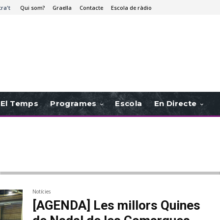
tra't
Qui som?
Graella
Contacte
Escola de ràdio
El Temps
Programes
Escola
En Directe
Notícies
[AGENDA] Les millors Quines