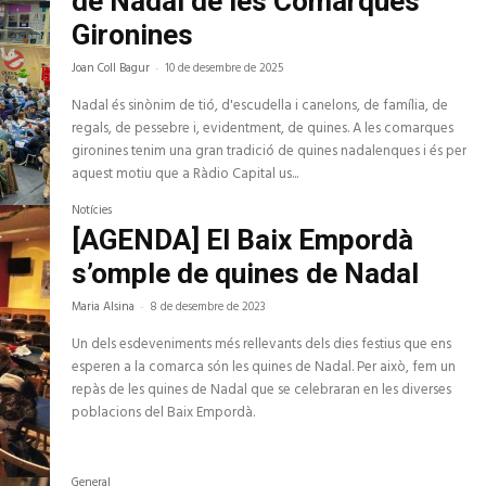
de Nadal de les Comarques
Gironines
Joan Coll Bagur
-
10 de desembre de 2025
Nadal és sinònim de tió, d'escudella i canelons, de família, de
regals, de pessebre i, evidentment, de quines. A les comarques
gironines tenim una gran tradició de quines nadalenques i és per
aquest motiu que a Ràdio Capital us...
Notícies
[AGENDA] El Baix Empordà
s’omple de quines de Nadal
Maria Alsina
-
8 de desembre de 2023
Un dels esdeveniments més rellevants dels dies festius que ens
esperen a la comarca són les quines de Nadal. Per això, fem un
repàs de les quines de Nadal que se celebraran en les diverses
poblacions del Baix Empordà.
General