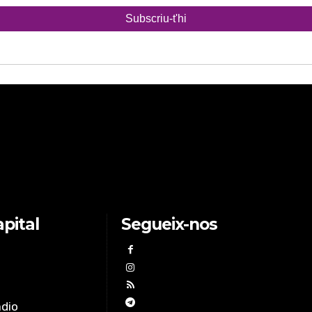
pital
Segueix-nos
àdio