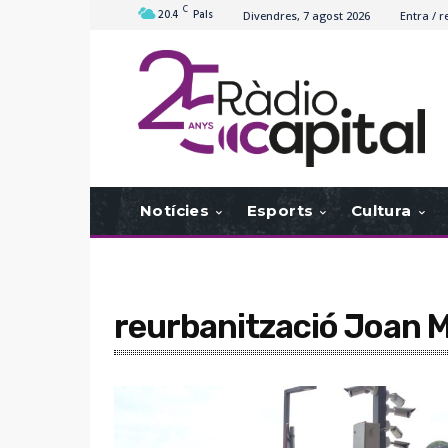
C
20.4
Pals
Divendres, 7 agost 2026
Entra / r
Notícies
Esports
Cultura
reurbanització Joan M