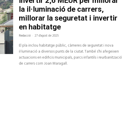
invertir 2,6 MEUR per millorar
la il·luminació de carrers,
millorar la seguretat i invertir
en habitatge
Redacció
-
27 d'agost de 2025
El pla inclou habitatge públic, càmeres de seguretat i nova
il·luminació a diversos punts de la ciutat. També s’hi afegeixen
actuacions en edificis municipals, parcs infantils i reurbanització
de carrers com Joan Maragall.