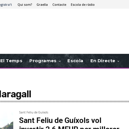
egistra't
Qui som?
Graella
Contacte
Escola de ràdio
El Temps
Programes
Escola
En Directe
aragall
Sant Feliu de Guíxols
Sant Feliu de Guíxols vol