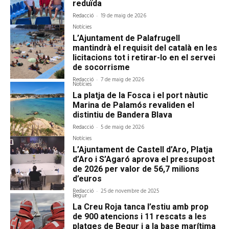
reduïda
Redacció
-
19 de maig de 2026
Notícies
L’Ajuntament de Palafrugell
mantindrà el requisit del català en les
licitacions tot i retirar-lo en el servei
de socorrisme
Redacció
-
7 de maig de 2026
Notícies
La platja de la Fosca i el port nàutic
Marina de Palamós revaliden el
distintiu de Bandera Blava
Redacció
-
5 de maig de 2026
Notícies
L’Ajuntament de Castell d’Aro, Platja
d’Aro i S’Agaró aprova el pressupost
de 2026 per valor de 56,7 milions
d’euros
Redacció
-
25 de novembre de 2025
Begur
La Creu Roja tanca l’estiu amb prop
de 900 atencions i 11 rescats a les
platges de Begur i a la base marítima