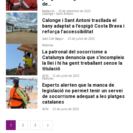
de...
Redacció
-
30 de setembre de 2025
Calonge i Sant Antoni
Calonge i Sant Antoni trasllada el
bany adaptat a l’espigó Costa Brava i
reforça l’accessibilitat
Joan Coll Bagur
-
25 de juliol de 2025
Notícies
La patronal del socorrisme a
Catalunya denuncia que s’incompleix
la llei i hi ha gent treballant sense la
titulació
ACN
-
12 de juliol de 2025
Notícies
Experts alerten que la manca de
legislació no permet tenir un servei
de socorrisme adequat a les platges
catalanes
ACN
-
23 de juny de 2025
1
2
3