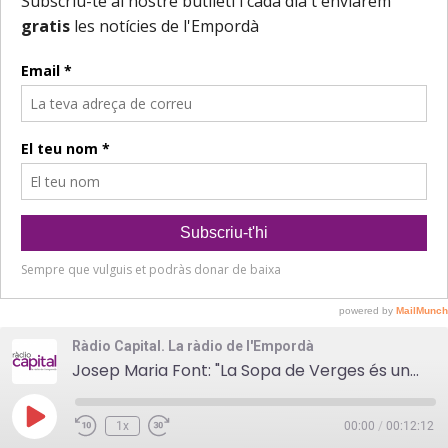
Ràdio Capital. La ràdio de l'Empordà
Josep Maria Font: "La Sopa de Verges és una festa del poble que implica a tothom"
Play
1x
00:00
/
00:12:12
Episode