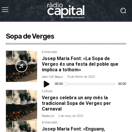
Sopa de Verges
Entrevistes
Josep Maria Font: «La Sopa de
Verges és una festa del poble que
implica a tothom»
Joan Coll Bagur
-
16 de febrer de 2026
Reproductor
d'àudio
00:00
00:00
Cultura
Verges celebra un any més la
tradicional Sopa de Verges per
Carnaval
Redacció
-
2 de març de 2025
Entrevistes
Josep Maria Font: «Enguany,