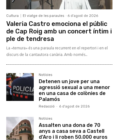
Cultura
El viatge de les paraules
-
6 d'agost de 2026
Valeria Castro emociona el públic
de Cap Roig amb un concert íntim i
ple de tendresa
La «ternura» és una paraula recurrent en el repertori i en el
discurs de la cantautora canària. Amb només...
Notícies
Detenen un jove per una
agressió sexual a una menor
en una casa de colònies de
Palamós
Redacció
-
6 d'agost de 2026
Notícies
Assalten una dona de 70
anys a casa seva a Castell
d’Aro i li roben 50.000 euros