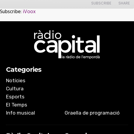
SUBSCRIBE
SHARE
Subscribe:
iVoox
SHARE
iVoox
RSS FEED
LINK
EMBED
Categories
Notícies
Cultura
Esports
El Temps
Info musical
Graella de programació