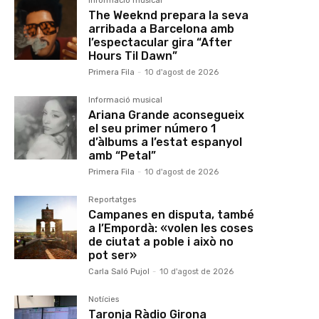
Informació musical
The Weeknd prepara la seva
arribada a Barcelona amb
l’espectacular gira “After
Hours Til Dawn”
Primera Fila
-
10 d'agost de 2026
Informació musical
Ariana Grande aconsegueix
el seu primer número 1
d’àlbums a l’estat espanyol
amb “Petal”
Primera Fila
-
10 d'agost de 2026
Reportatges
Campanes en disputa, també
a l’Empordà: «volen les coses
de ciutat a poble i això no
pot ser»
Carla Saló Pujol
-
10 d'agost de 2026
Notícies
Taronja Ràdio Girona