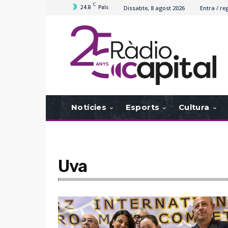
C
24.8
Pals
Dissabte, 8 agost 2026
Entra / reg
Notícies
Esports
Cultura
Uva