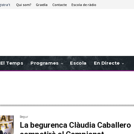
istra't
Qui som?
Graella
Contacte
Escola de ràdio
El Temps
Programes
Escola
En Directe
Begur
La begurenca Clàudia Caballero