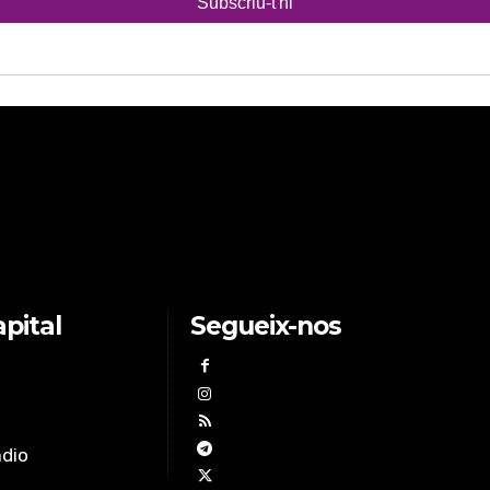
pital
Segueix-nos
àdio