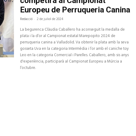
competirà al Campionat
Europeu de Perruqueria Canina
Redacció
-
2 de juliol de 2024
La begurenca Clàudia Caballero ha aconseguit la medalla de
plata i la d’or al Campionat estatal Marepopito 2024 de
perruqueria canina a Valladolid. Va obtenir la plata amb la seva
gosseta Uva en la categoria Intermèdia i l’or amb el caniche toy
Leo en la categoria Comercial i Parelles. Caballero, amb sis anys
d'experiència, participarà al Campionat Europeu a Múrcia a
l’octubre.