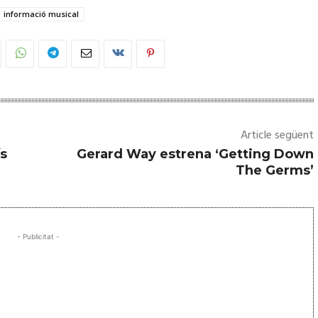
informació musical
Article següent
ís
Gerard Way estrena ‘Getting Down
The Germs’
- Publicitat -