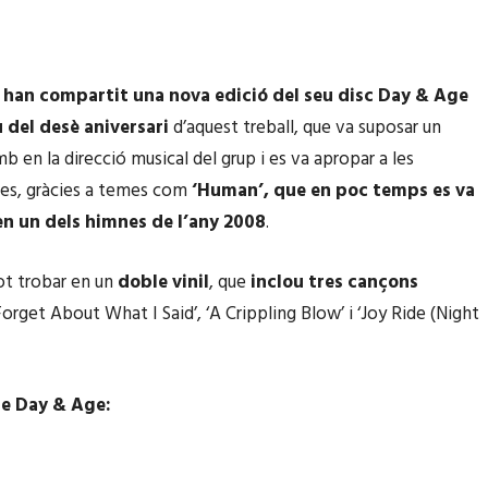
s han compartit una nova edició del seu disc Day & Age
del desè aniversari
d’aquest treball, que va suposar un
b en la direcció musical del grup i es va apropar a les
les, gràcies a temes com
‘Human’, que en poc temps es va
en un dels himnes de l’any 2008
.
ot trobar en un
doble vinil
, que
inclou tres cançons
orget About What I Said’, ‘A Crippling Blow’ i ‘Joy Ride (Night
de Day & Age: