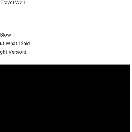
Travel Well
 Blow
ut What I Said
ight Version)