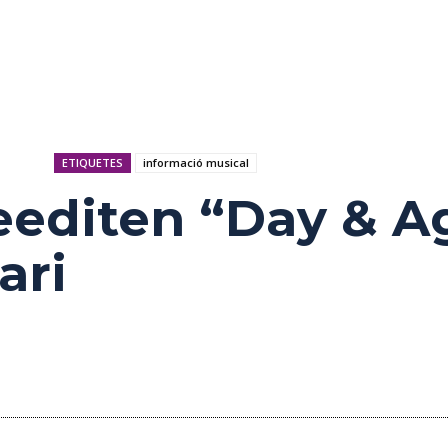
ETIQUETES
informació musical
reediten “Day & A
ari