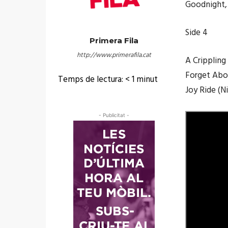
Goodnight, 
Side 4
Primera Fila
http://www.primerafila.cat
A Crippling
Forget Abo
Temps de lectura:
< 1
minut
Joy Ride (N
- Publicitat -