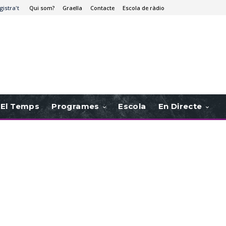
gistra't
Qui som?
Graella
Contacte
Escola de ràdio
El Temps
Programes
Escola
En Directe