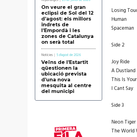
Reportatges
25 de juliol de 2026
On veure el gran
Losing Tou
eclipsi de Sol del 12
Human
d’agost: els millors
indrets de
Spaceman
l’Empordà i les
zones de Catalunya
on serà total
Side 2
Notícies
5 d'agost de 2026
Joy Ride
Veïns de l’Estartit
qüestionen la
A Dustland 
ubicació prevista
This Is Your
d’una nova
mesquita al centre
I Cant Say
del municipi
Side 3
Neon Tiger
The World 