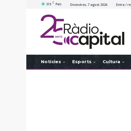
C
31.5
Pals
Divendres, 7 agost 2026
Entra / re
Notícies
Esports
Cultura