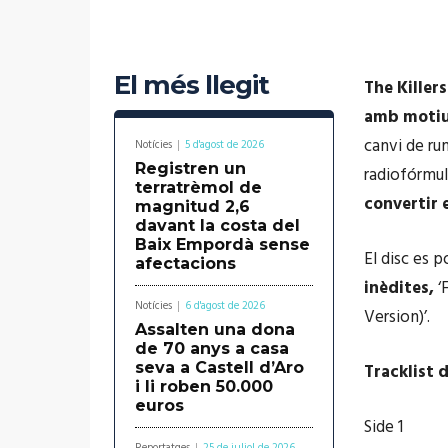
El més llegit
The Killer
amb motiu 
canvi de rum
Notícies
5 d'agost de 2026
Registren un
radiofórmu
terratrèmol de
convertir 
magnitud 2,6
davant la costa del
Baix Empordà sense
El disc es p
afectacions
inèdites,
‘F
Notícies
6 d'agost de 2026
Version)’.
Assalten una dona
de 70 anys a casa
seva a Castell d’Aro
Tracklist 
i li roben 50.000
euros
Side 1