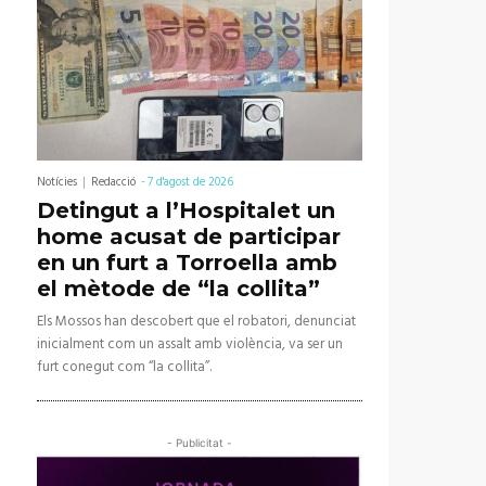
Notícies
Redacció
-
7 d'agost de 2026
Detingut a l’Hospitalet un
home acusat de participar
en un furt a Torroella amb
el mètode de “la collita”
Els Mossos han descobert que el robatori, denunciat
inicialment com un assalt amb violència, va ser un
furt conegut com “la collita”.
- Publicitat -