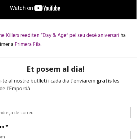
he Killers reediten “Day & Age” pel seu desè aniversari
ha
rimer a
Primera Fila
.