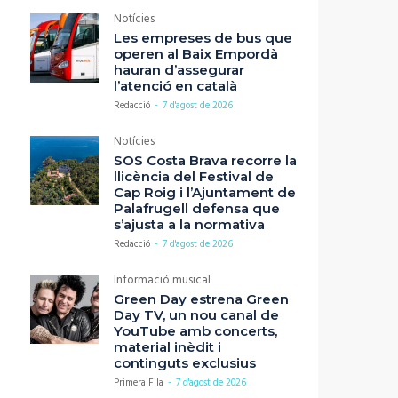
Notícies
Les empreses de bus que
operen al Baix Empordà
hauran d’assegurar
l’atenció en català
Redacció
-
7 d'agost de 2026
Notícies
SOS Costa Brava recorre la
llicència del Festival de
Cap Roig i l’Ajuntament de
Palafrugell defensa que
s’ajusta a la normativa
Redacció
-
7 d'agost de 2026
Informació musical
Green Day estrena Green
Day TV, un nou canal de
YouTube amb concerts,
material inèdit i
continguts exclusius
Primera Fila
-
7 d'agost de 2026