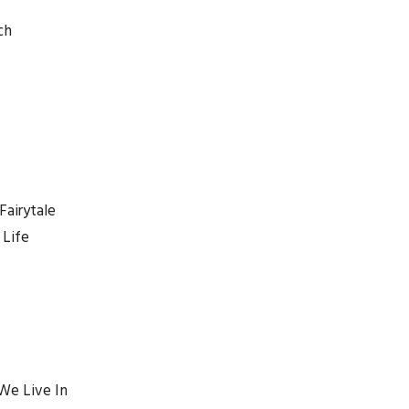
ch
Fairytale
 Life
We Live In