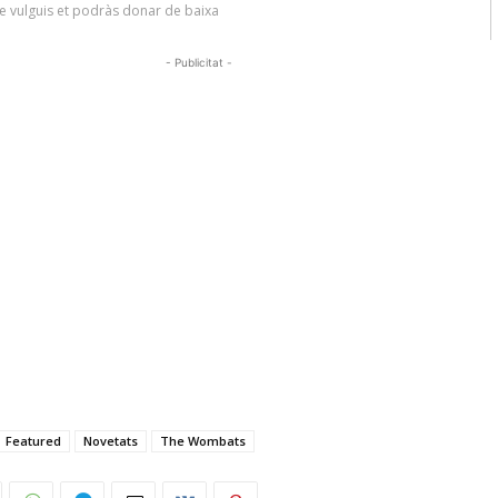
- Publicitat -
Featured
Novetats
The Wombats