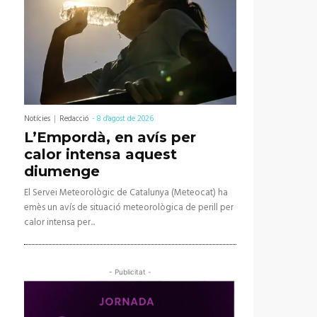
Notícies
Redacció
-
8 d'agost de 2026
L’Empordà, en avís per
calor intensa aquest
diumenge
El Servei Meteorològic de Catalunya (Meteocat) ha
emès un avís de situació meteorològica de perill per
calor intensa per...
- Publicitat -