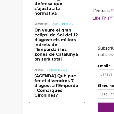
defensa que
s’ajusta a la
L’entrada
T
normativa
Like This?”
Reportatges
25 de juliol de 2026
On veure el gran
eclipsi de Sol del 12
d’agost: els millors
indrets de
l’Empordà i les
zones de Catalunya
on serà total
Agenda
7 d'agost de 2026
[AGENDA] Què puc
fer el divendres 7
d’agost a l’Empordà
i Comarques
Gironines?