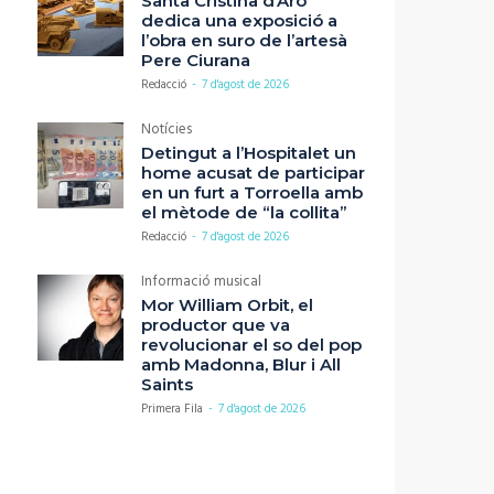
Santa Cristina d’Aro
dedica una exposició a
l’obra en suro de l’artesà
Pere Ciurana
Redacció
-
7 d'agost de 2026
Notícies
Detingut a l’Hospitalet un
home acusat de participar
en un furt a Torroella amb
el mètode de “la collita”
Redacció
-
7 d'agost de 2026
Informació musical
Mor William Orbit, el
productor que va
revolucionar el so del pop
amb Madonna, Blur i All
Saints
Primera Fila
-
7 d'agost de 2026