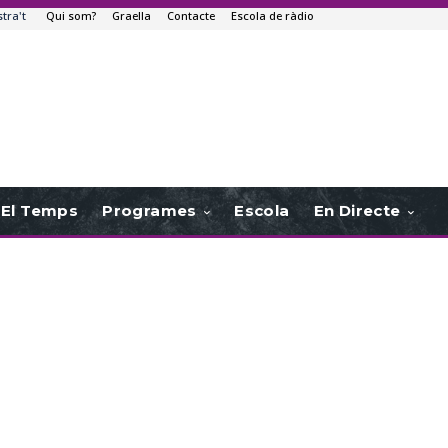
stra't
Qui som?
Graella
Contacte
Escola de ràdio
El Temps
Programes
Escola
En Directe