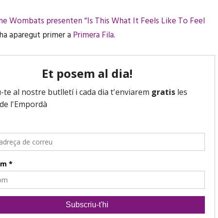
he Wombats presenten “Is This What It Feels Like To Feel
ha aparegut primer a
Primera Fila
.