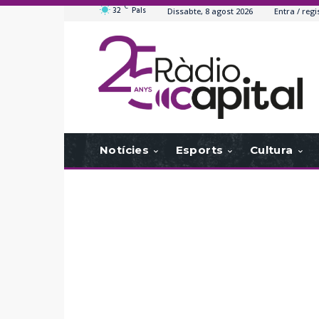
C
32
Pals
Dissabte, 8 agost 2026
Entra / regi
Notícies
Esports
Cultura