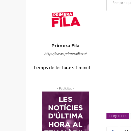
Primera Fila
http://www.primerafila.cat
Temps de lectura:
< 1
minut
- Publicitat -
ETIQUETES