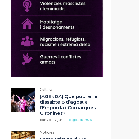
Cultura
[AGENDA] Què puc fer el
dissabte 8 d’agost a
l’Empordà i Comarques
Gironines?
Joan Coll Bagur
-
8 d'agost de 2026
Notícies