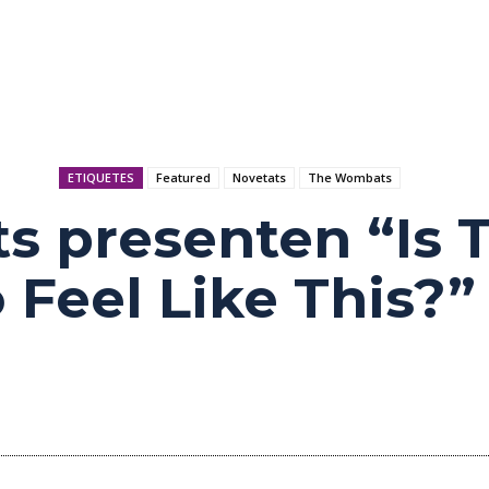
ETIQUETES
Featured
Novetats
The Wombats
 presenten “Is T
 Feel Like This?”