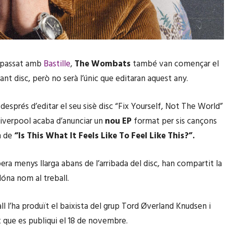
 passat amb
Bastille
,
The Wombats
també van començar el
nt disc, però no serà l’únic que editaran aquest any.
després d’editar el seu sisè disc “Fix Yourself, Not The World”
Liverpool acaba d’anunciar un
nou EP
format per sis cançons
m de
“Is This What It Feels Like To Feel Like This?”.
pera menys llarga abans de l’arribada del disc, han compartit la
óna nom al treball.
ll l’ha produït el baixista del grup Tord Øverland Knudsen i
t que es publiqui el 18 de novembre.