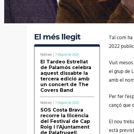
El més llegit
Tal com ha
2022 publica
Notícies
7 d'agost de 2026
El Tardeo Estrellat
Vuit mesos 
de Palamós celebra
el grup de 
aquest dissabte la
tercera edició amb
amb el no
un concert de The
Covers Band
Per fer l’es
Notícies
7 d'agost de 2026
cançó que d
SOS Costa Brava
recorre la llicència
El nou treba
del Festival de Cap
Roig i l’Ajuntament
està previs
de Palafrugell