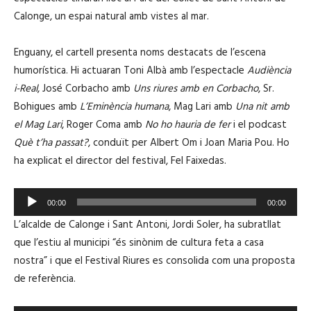
Calonge, un espai natural amb vistes al mar.
Enguany, el cartell presenta noms destacats de l’escena
humorística. Hi actuaran Toni Albà amb l’espectacle
Audiència
i-Real
, José Corbacho amb
Uns riures amb en Corbacho
, Sr.
Bohigues amb
L’Eminència humana
, Mag Lari amb
Una nit amb
el Mag Lari
, Roger Coma amb
No ho hauria de fer
i el podcast
Què t’ha passat?
, conduït per Albert Om i Joan Maria Pou. Ho
ha explicat el director del festival, Fel Faixedas.
R
00:00
00:00
e
L’alcalde de Calonge i Sant Antoni, Jordi Soler, ha subratllat
p
que l’estiu al municipi “és sinònim de cultura feta a casa
r
nostra” i que el Festival Riures es consolida com una proposta
o
de referència.
d
u