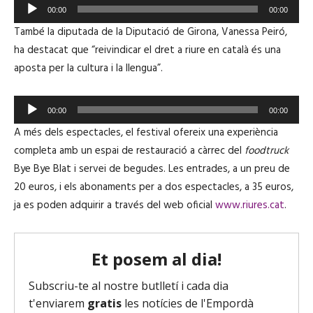
R
c
00:00
00:00
e
t
També la diputada de la Diputació de Girona, Vanessa Peiró,
p
o
ha destacat que “reivindicar el dret a riure en català és una
r
r
aposta per la cultura i la llengua”.
o
d
d
'
R
u
00:00
00:00
à
e
c
A més dels espectacles, el festival ofereix una experiència
u
p
t
completa amb un espai de restauració a càrrec del
foodtruck
d
r
o
Bye Bye Blat i servei de begudes. Les entrades, a un preu de
i
o
r
20 euros, i els abonaments per a dos espectacles, a 35 euros,
o
d
d
ja es poden adquirir a través del web oficial
www.riures.cat
.
u
'
c
à
t
u
o
d
r
i
d
o