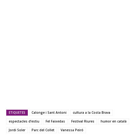
ETIQUETES
Calonge i Sant Antoni
cultura a la Costa Brava
espectacles d’estiu
Fel Faixedas
Festival Riures
humor en català
Jordi Soler
Parc del Collet
Vanessa Peiró