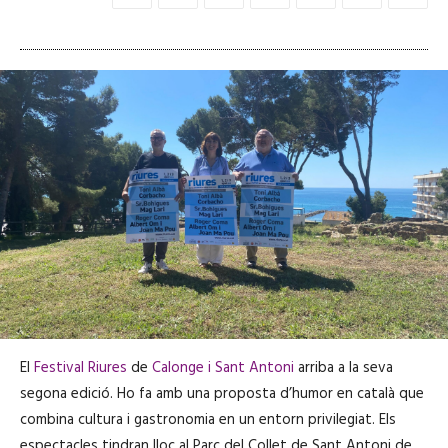
El
Festival Riures
de
Calonge i Sant Antoni
arriba a la seva
segona edició. Ho fa amb una proposta d’humor en català que
combina cultura i gastronomia en un entorn privilegiat. Els
espectacles tindran lloc al Parc del Collet de Sant Antoni de