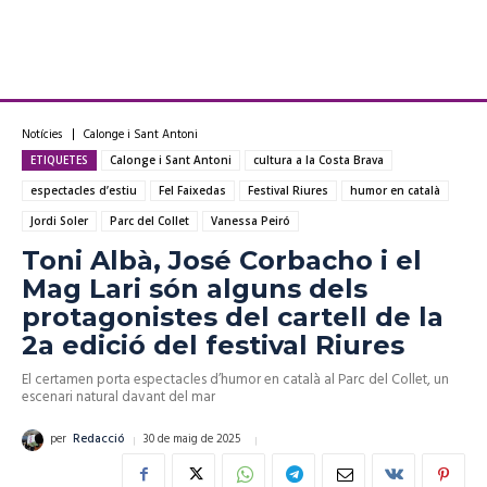
Notícies
Calonge i Sant Antoni
ETIQUETES
Calonge i Sant Antoni
cultura a la Costa Brava
espectacles d’estiu
Fel Faixedas
Festival Riures
humor en català
Jordi Soler
Parc del Collet
Vanessa Peiró
Toni Albà, José Corbacho i el
Mag Lari són alguns dels
protagonistes del cartell de la
2a edició del festival Riures
El certamen porta espectacles d’humor en català al Parc del Collet, un
escenari natural davant del mar
30 de maig de 2025
per
Redacció