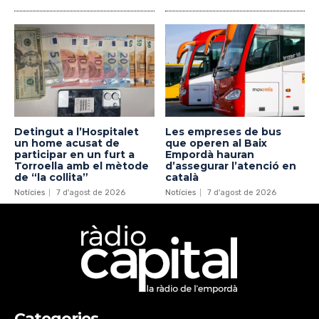
Detingut a l’Hospitalet
Les empreses de bus
un home acusat de
que operen al Baix
participar en un furt a
Empordà hauran
Torroella amb el mètode
d’assegurar l’atenció en
de “la collita”
català
Notícies
7 d'agost de 2026
Notícies
7 d'agost de 2026
Categories