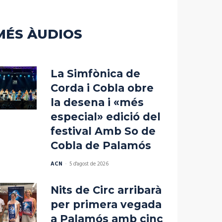
a
incrementar
o
MÉS ÀUDIOS
disminuir
el
volum.
La Simfònica de
Corda i Cobla obre
la desena i «més
especial» edició del
festival Amb So de
Cobla de Palamós
ACN
-
5 d'agost de 2026
Nits de Circ arribarà
per primera vegada
a Palamós amb cinc