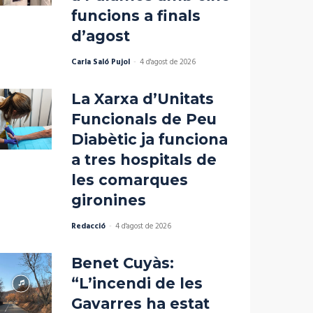
funcions a finals
d’agost
Carla Saló Pujol
-
4 d'agost de 2026
La Xarxa d’Unitats
Funcionals de Peu
Diabètic ja funciona
a tres hospitals de
les comarques
gironines
Redacció
-
4 d'agost de 2026
Benet Cuyàs:
“L’incendi de les
Gavarres ha estat