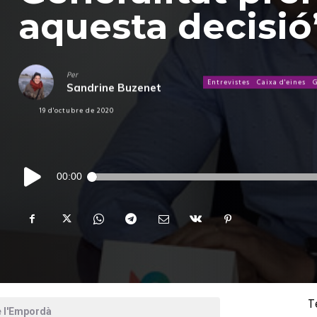
aquesta decisió
Per
Entrevistes
Caixa d'eines
Sandrine Buzenet
19 d'octubre de 2020
Reproductor
00:00
d'àudio
T
e l'Empordà