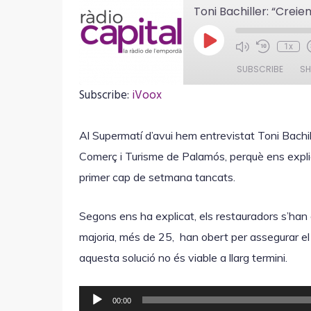
P
1x
l
a
SUBSCRIBE
SH
y
E
Subscribe:
iVoox
p
i
SHARE
iVoox
s
o
Al Supermatí d’avui hem entrevistat Toni Bachil
RSS FEED
LINK
d
Comerç i Turisme de Palamós, perquè ens expliqu
e
primer cap de setmana tancats.
Segons ens ha explicat, els restauradors s’han
EMBED
majoria, més de 25, han obert per assegurar el se
aquesta solució no és viable a llarg termini.
R
00:00