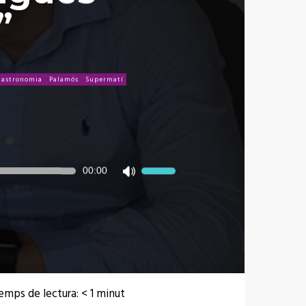
”
Gastronomia
Palamós
Supermatí
00:00
Feu
servir
les
tecles
de
fletxa
cap
amunt/cap
avall
emps de lectura:
< 1
minut
per