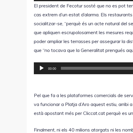
e
El president de Fecotur sosté que no es pot ten
p
cas extrem d’un estat d’alarma. Els restaurants
r
socialitzar-se, “perquè és un acte natural del s
o
que apliquen escrupolosament les mesures req
d
poder ampliar les terrasses per assegurar la dis
u
que “no tocava que la Generalitat prengués aqu
c
t
R
00:00
o
e
r
p
d
r
Pel que fa a les plataformes comercials de serve
'
o
va funcionar a Platja d’Aro aquest estiu, arribi
à
d
està apostant més per Cliccat.cat perquè es un
u
u
d
c
Finalment, ni els 40 milions atorgats ni les nom