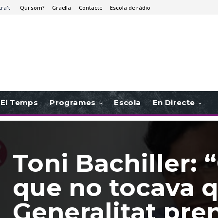
tra't
Qui som?
Graella
Contacte
Escola de ràdio
El Temps
Programes
Escola
En Directe
Toni Bachiller:
que no tocava q
Generalitat pre