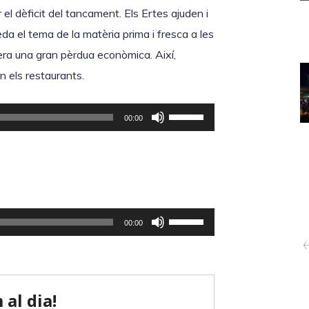
e
r
ar el dèficit del tancament. Els Ertes ajuden i
s
l
eda el tema de la matèria prima i fresca a les
d
e
era una gran pèrdua econòmica. Així,
e
s
n els restaurants.
f
t
l
F
e
00:00
e
e
c
t
u
l
x
s
e
a
e
s
c
r
d
F
00:00
a
v
e
e
p
i
f
u
a
r
l
s
m
l
e
e