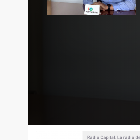
Ràdio Capital. La ràdio d