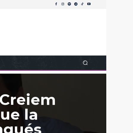
 “Creiem
ue la
ngués