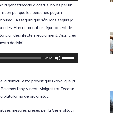
e
ir la gent tancada a casa, si no es per un
u
 hi són per què les persones puguin
s
er humà”. Assegura que són llocs segurs ja
e
uerides. Han demanat als Ajuntament de
r
tància i desinfecten regularment. Així, creu
v
esta decisió”.
i
r
F
00:00
l
e
e
u
s
s
i a domicili, està previst que Glovo, que ja
t
e
 a Palamós l’any vinent. Malgrat tot Fecotur
e
r
a plataforma de proximitat.
c
v
l
i
broses mesures preses per la Generalitat i