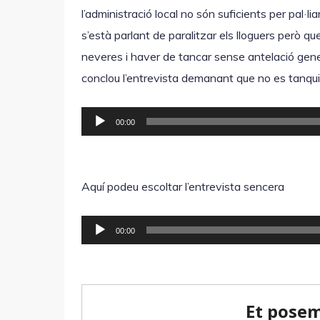
i
t
l’administració local no són suficients per pal·li
o
o
s’està parlant de paralitzar els lloguers però qu
r
neveres i haver de tancar sense antelació gen
d
conclou l’entrevista demanant que no es tanqui
'
R
à
00:00
e
u
p
d
r
i
Aquí podeu escoltar l’entrevista sencera
o
o
d
R
00:00
u
e
c
p
t
r
o
o