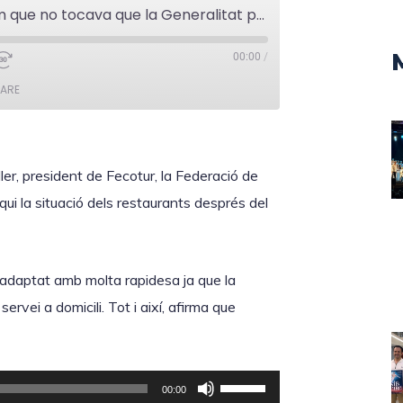
Toni Bachiller: “Creiem que no tocava que la Generalitat prengués aquesta decisió”
00:00
/
ARE
ler, president de Fecotur, la Federació de
i la situació dels restaurants després del
 adaptat amb molta rapidesa ja que la
rvei a domicili. Tot i així, afirma que
F
00:00