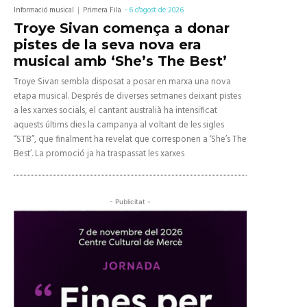
Informació musical
Primera Fila
-
6 d'agost de 2026
Troye Sivan comença a donar
pistes de la seva nova era
musical amb ‘She’s The Best’
Troye Sivan sembla disposat a posar en marxa una nova
etapa musical. Després de diverses setmanes deixant pistes
a les xarxes socials, el cantant australià ha intensificat
aquests últims dies la campanya al voltant de les sigles
“STB”, que finalment ha revelat que corresponen a ‘She’s The
Best’. La promoció ja ha traspassat les xarxes
- Publicitat -