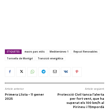
ETIQUETES
macro parc eòlic
Mediterráneo 1
Repsol Renovables
Torroella de Montgrí
Transició energètica
Article anterior
Article següent
Primera Llista – 11 gener
Protecció Civil tanca l’alerta
2025
per fort vent, que ha
superat els 100 km/h al
Pirineu i l’Empordà