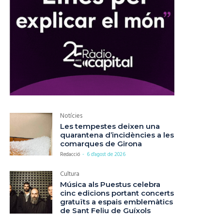
Notícies
Les tempestes deixen una
quarantena d’incidències a les
comarques de Girona
Redacció
-
6 d'agost de 2026
Cultura
Música als Puestus celebra
cinc edicions portant concerts
gratuïts a espais emblemàtics
de Sant Feliu de Guíxols