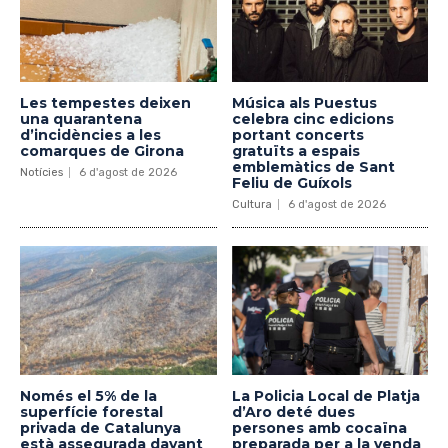
Les tempestes deixen
Música als Puestus
una quarantena
celebra cinc edicions
d’incidències a les
portant concerts
comarques de Girona
gratuïts a espais
emblemàtics de Sant
Notícies
6 d'agost de 2026
Feliu de Guíxols
Cultura
6 d'agost de 2026
Només el 5% de la
La Policia Local de Platja
superfície forestal
d’Aro deté dues
privada de Catalunya
persones amb cocaïna
està assegurada davant
preparada per a la venda