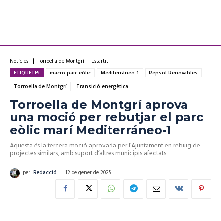
Notícies
Torroella de Montgrí - l'Estartit
ETIQUETES
macro parc eòlic
Mediterráneo 1
Repsol Renovables
Torroella de Montgrí
Transició energètica
Torroella de Montgrí aprova
una moció per rebutjar el parc
eòlic marí Mediterráneo-1
Aquesta és la tercera moció aprovada per l’Ajuntament en rebuig de
projectes similars, amb suport d’altres municipis afectats
12 de gener de 2025
per
Redacció