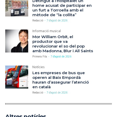
Detingut a l’Hospitalet un
home acusat de participar en
un furt a Torroella amb el
mètode de “la collita”
Redacció
-
7 d'agost de 2026
Informació musical
Mor William Orbit, el
productor que va
revolucionar el so del pop
amb Madonna, Blur i All Saints
Primera Fila
-
7 d'agost de 2026
Notícies
Les empreses de bus que
operen al Baix Empordà
hauran d’assegurar l’atenció
en català
Redacció
-
7 d'agost de 2026
Altres notícies