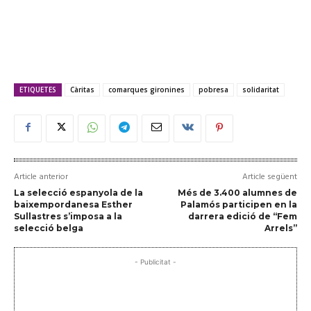
ETIQUETES
Càritas
comarques gironines
pobresa
solidaritat
Article anterior
Article següent
La selecció espanyola de la
Més de 3.400 alumnes de
baixempordanesa Esther
Palamós participen en la
Sullastres s’imposa a la
darrera edició de “Fem
selecció belga
Arrels”
- Publicitat -