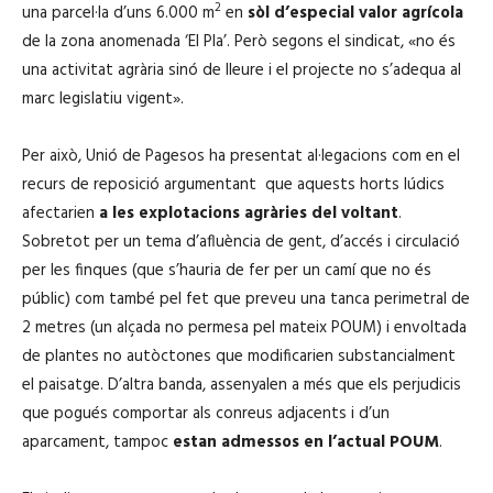
2
una parcel·la d’uns 6.000 m
en
sòl d’especial valor agrícola
de la zona anomenada ‘El Pla’. Però segons el sindicat, «no és
una activitat agrària sinó de lleure i el projecte no s’adequa al
marc legislatiu vigent».
Per això, Unió de Pagesos ha presentat al·legacions com en el
recurs de reposició argumentant que aquests horts lúdics
afectarien
a les explotacions agràries del voltant
.
Sobretot per un tema d’afluència de gent, d’accés i circulació
per les finques (que s’hauria de fer per un camí que no és
públic) com també pel fet que preveu una tanca perimetral de
2 metres (un alçada no permesa pel mateix POUM) i envoltada
de plantes no autòctones que modificarien substancialment
el paisatge. D’altra banda, assenyalen a més que els perjudicis
que pogués comportar als conreus adjacents i d’un
aparcament, tampoc
estan admessos en l’actual POUM
.