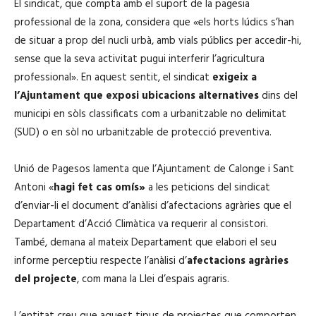
El sindicat, que compta amb el suport de la pagesia
professional de la zona, considera que «els horts lúdics s’han
de situar a prop del nucli urbà, amb vials públics per accedir-hi,
sense que la seva activitat pugui interferir l’agricultura
professional». En aquest sentit, el sindicat
exigeix a
l’Ajuntament que exposi ubicacions alternatives
dins del
municipi en sòls classificats com a urbanitzable no delimitat
(SUD) o en sòl no urbanitzable de protecció preventiva.
Unió de Pagesos lamenta que l’Ajuntament de Calonge i Sant
Antoni «
hagi fet cas omís»
a les peticions del sindicat
d’enviar-li el document d’anàlisi d’afectacions agràries que el
Departament d’Acció Climàtica va requerir al consistori.
També, demana al mateix Departament que elabori el seu
informe perceptiu respecte l’anàlisi d’
afectacions agràries
del projecte
, com mana la Llei d’espais agraris.
L’entitat creu que aquest tipus de projectes que comporten