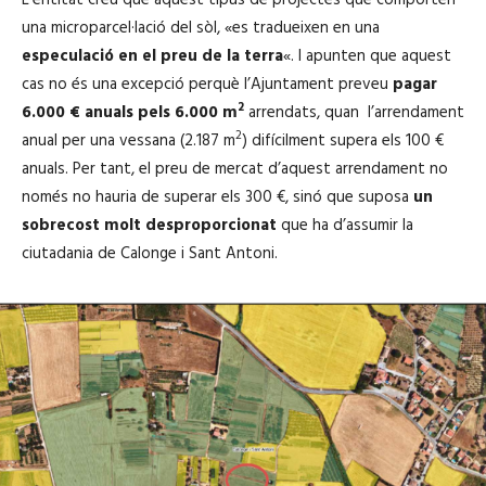
una microparcel·lació del sòl, «es tradueixen en una
especulació en el preu de la terra
«. I apunten que aquest
cas no és una excepció perquè l’Ajuntament preveu
pagar
2
6.000 € anuals pels 6.000 m
arrendats, quan l’arrendament
2
anual per una vessana (2.187 m
) difícilment supera els 100 €
anuals. Per tant, el preu de mercat d’aquest arrendament no
només no hauria de superar els 300 €, sinó que suposa
un
sobrecost molt desproporcionat
que ha d’assumir la
ciutadania de Calonge i Sant Antoni.