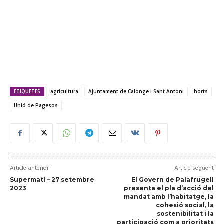
ETIQUETES
agricultura
Ajuntament de Calonge i Sant Antoni
horts
Unió de Pagesos
Article anterior
Article següent
Supermatí – 27 setembre
El Govern de Palafrugell
2023
presenta el pla d’acció del
mandat amb l’habitatge, la
cohesió social, la
sostenibilitat i la
participació com a prioritats