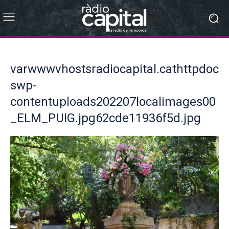
varwwwvhostsradiocapital.cathttpdoc
swp-
contentuploads202207localimages00
_ELM_PUIG.jpg62cde11936f5d.jpg