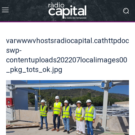
varwwwvhostsradiocapital.cathttpdoc
swp-
contentuploads202207localimages00
_pkg_tots_ok.jpg