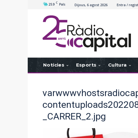
C
25.9
Pals
Dijous, 6 agost 2026
Entra / regis
Notícies
Esports
Cultura
varwwwvhostsradiocap
contentuploads20220
_CARRER_2.jpg