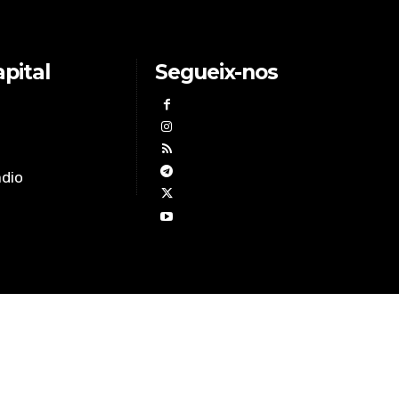
pital
Segueix-nos
àdio