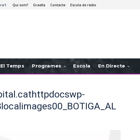
tra't
Qui som?
Graella
Contacte
Escola de ràdio
El Temps
Programes
Escola
En Directe
ital.cathttpdocswp-
8localimages00_BOTIGA_AL