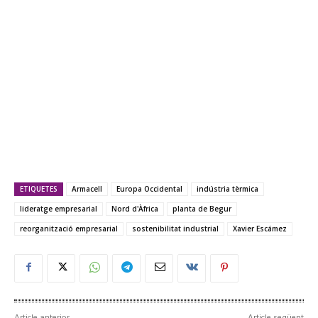
ETIQUETES
Armacell
Europa Occidental
indústria tèrmica
lideratge empresarial
Nord d'Àfrica
planta de Begur
reorganització empresarial
sostenibilitat industrial
Xavier Escámez
Article anterior
Article següent