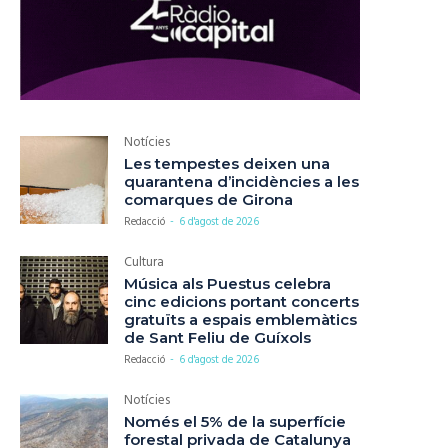
Notícies
Les tempestes deixen una
quarantena d’incidències a les
comarques de Girona
Redacció
-
6 d'agost de 2026
Cultura
Música als Puestus celebra
cinc edicions portant concerts
gratuïts a espais emblemàtics
de Sant Feliu de Guíxols
Redacció
-
6 d'agost de 2026
Notícies
Només el 5% de la superfície
forestal privada de Catalunya