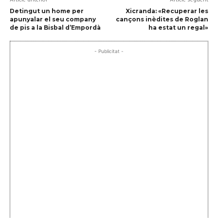
Detingut un home per
Xicranda: «Recuperar les
apunyalar el seu company
cançons inèdites de Roglan
de pis a la Bisbal d’Empordà
ha estat un regal»
- Publicitat -