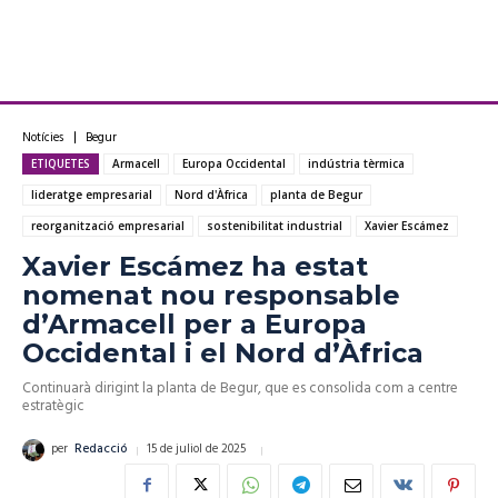
Notícies
Begur
ETIQUETES
Armacell
Europa Occidental
indústria tèrmica
lideratge empresarial
Nord d'Àfrica
planta de Begur
reorganització empresarial
sostenibilitat industrial
Xavier Escámez
Xavier Escámez ha estat
nomenat nou responsable
d’Armacell per a Europa
Occidental i el Nord d’Àfrica
Continuarà dirigint la planta de Begur, que es consolida com a centre
estratègic
15 de juliol de 2025
per
Redacció