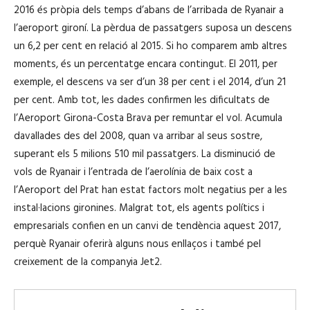
2016 és pròpia dels temps d’abans de l’arribada de Ryanair a
l’aeroport gironí. La pèrdua de passatgers suposa un descens
un 6,2 per cent en relació al 2015. Si ho comparem amb altres
moments, és un percentatge encara contingut. El 2011, per
exemple, el descens va ser d’un 38 per cent i el 2014, d’un 21
per cent. Amb tot, les dades confirmen les dificultats de
l’Aeroport Girona-Costa Brava per remuntar el vol. Acumula
davallades des del 2008, quan va arribar al seus sostre,
superant els 5 milions 510 mil passatgers. La disminució de
vols de Ryanair i l’entrada de l’aerolínia de baix cost a
l’Aeroport del Prat han estat factors molt negatius per a les
instal·lacions gironines. Malgrat tot, els agents polítics i
empresarials confien en un canvi de tendència aquest 2017,
perquè Ryanair oferirà alguns nous enllaços i també pel
creixement de la companyia Jet2.