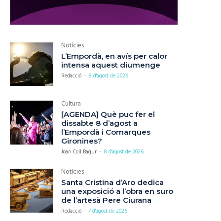
Notícies
L’Empordà, en avís per calor
intensa aquest diumenge
Redacció
-
8 d'agost de 2026
Cultura
[AGENDA] Què puc fer el
dissabte 8 d’agost a
l’Empordà i Comarques
Gironines?
Joan Coll Bagur
-
8 d'agost de 2026
Notícies
Santa Cristina d’Aro dedica
una exposició a l’obra en suro
de l’artesà Pere Ciurana
Redacció
-
7 d'agost de 2026