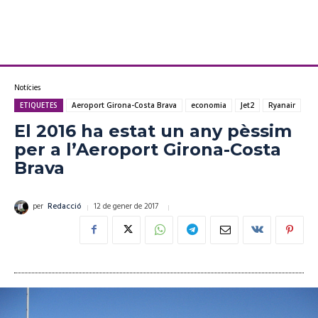
Notícies
ETIQUETES
Aeroport Girona-Costa Brava
economia
Jet2
Ryanair
El 2016 ha estat un any pèssim
per a l’Aeroport Girona-Costa
Brava
12 de gener de 2017
per
Redacció