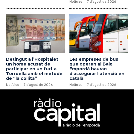
Notícies
7 d'agost de 2026
Detingut a l’Hospitalet
Les empreses de bus
un home acusat de
que operen al Baix
participar en un furt a
Empordà hauran
Torroella amb el mètode
d’assegurar l’atenció en
de “la collita”
català
Notícies
7 d'agost de 2026
Notícies
7 d'agost de 2026