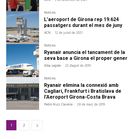
ACN
3 de desembre de 2021
Notícies
L’aeroport de Girona rep 19.624
passatgers durant el mes de juny
ACN
-
12 de juliol de 2021
Notícies
Ryanair anuncia el tancament de la
seva base a Girona el proper gener
Alba Legide
-
23 d'agost de 2019
Notícies
Ryanair elimina la connexió amb
Cagliari, Frankfurt i Bratislava de
l’Aeroport Girona-Costa Brava
Pedro Ruiz Claveria
-
28 de març de 2019
1
2