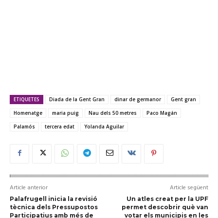
ETIQUETES
Diada de la Gent Gran
dinar de germanor
Gent gran
Homenatge
maria puig
Nau dels 50 metres
Paco Magán
Palamós
tercera edat
Yolanda Aguilar
Article anterior
Article següent
Palafrugell inicia la revisió
Un atles creat per la UPF
tècnica dels Pressupostos
permet descobrir què van
Participatius amb més de
votar els municipis en les