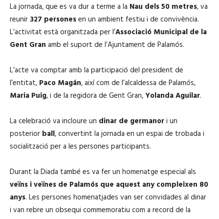
La jornada, que es va dur a terme a la
Nau dels 50 metres
, va
reunir
327 persones
en un ambient festiu i de convivència.
L’activitat està organitzada per l’
Associació Municipal de la
Gent Gran
amb el suport de l’Ajuntament de Palamós.
L’acte va comptar amb la participació del president de
l’entitat,
Paco Magán
, així com de l’alcaldessa de Palamós,
Maria Puig
, i de la regidora de Gent Gran,
Yolanda Aguilar
.
La celebració va incloure un
dinar de germanor
i un
posterior
ball
, convertint la jornada en un espai de trobada i
socialització per a les persones participants.
Durant la Diada també es va fer un homenatge especial als
veïns i veïnes de Palamós que aquest any compleixen 80
anys
. Les persones homenatjades van ser convidades al dinar
i van rebre un obsequi commemoratiu com a record de la