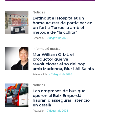
Notícies
Detingut a l’Hospitalet un
home acusat de participar en
un furt a Torroella amb el
mètode de “la collita”
Redacció
-
7 d'agost de 2026
Informació musical
Mor William Orbit, el
productor que va
revolucionar el so del pop
amb Madonna, Blur i All Saints
Primera Fila
-
7 d'agost de 2026
Notícies
Les empreses de bus que
operen al Baix Empordà
hauran d’assegurar l’atenció
en català
Redacció
-
7 d'agost de 2026