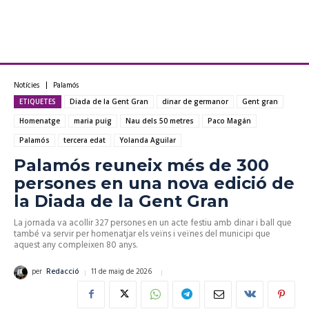
Notícies
Palamós
ETIQUETES
Diada de la Gent Gran
dinar de germanor
Gent gran
Homenatge
maria puig
Nau dels 50 metres
Paco Magán
Palamós
tercera edat
Yolanda Aguilar
Palamós reuneix més de 300
persones en una nova edició de
la Diada de la Gent Gran
La jornada va acollir 327 persones en un acte festiu amb dinar i ball que
també va servir per homenatjar els veïns i veïnes del municipi que
aquest any compleixen 80 anys.
11 de maig de 2026
per
Redacció