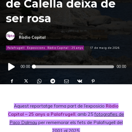
de Calella deixa de
ser rosa
Per
Ràdio Capital
Palafrugell
Exposicions
Ràdio Capital - 25 anys
17 de maig de 2026
Reproductor
00:00
00:00
d'àudio
Aquest reportatge forma part de l’exposicio
Ràdio
Capital – 25 anys a Palafrugell
,
amb 25
fotografies de
Paco Dalmau
per rememorar els fets de Palafrugell del
2001 al 2025.