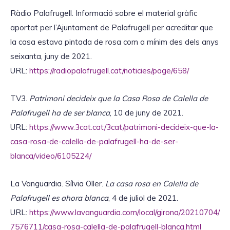
Ràdio Palafrugell. Informació sobre el material gràfic
aportat per l’Ajuntament de Palafrugell per acreditar que
la casa estava pintada de rosa com a mínim des dels anys
seixanta, juny de 2021.
URL:
https://radiopalafrugell.cat/noticies/page/658/
TV3.
Patrimoni decideix que la Casa Rosa de Calella de
Palafrugell ha de ser blanca
, 10 de juny de 2021.
URL:
https://www.3cat.cat/3cat/patrimoni-decideix-que-la-
casa-rosa-de-calella-de-palafrugell-ha-de-ser-
blanca/video/6105224/
La Vanguardia. Sílvia Oller.
La casa rosa en Calella de
Palafrugell es ahora blanca
, 4 de juliol de 2021.
URL:
https://www.lavanguardia.com/local/girona/20210704/
7576711/casa-rosa-calella-de-palafrugell-blanca.html