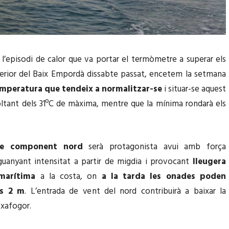
l’episodi de calor que va portar el termòmetre a superar els
terior del Baix Empordà dissabte passat, encetem la setmana
mperatura que tendeix a normalitzar-se
i situar-se aquest
voltant dels 31ºC de màxima, mentre que la mínima rondarà els
de component nord
serà protagonista avui amb força
uanyant intensitat a partir de migdia i provocant
lleugera
 marítima
a la costa, on
a la tarda les onades poden
ls 2 m
. L’entrada de vent del nord contribuirà a baixar la
 xafogor.