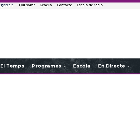
egistra't
Qui som?
Graella
Contacte
Escola de ràdio
El Temps
Programes
Escola
En Directe