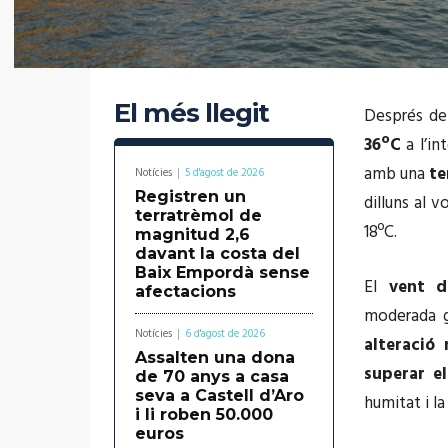
El més llegit
Després de 
36ºC
a l’in
amb una
te
Notícies
5 d'agost de 2026
Registren un
dilluns al 
terratrèmol de
18ºC.
magnitud 2,6
davant la costa del
Baix Empordà sense
El
vent 
afectacions
moderada g
Notícies
6 d'agost de 2026
alteració
Assalten una dona
superar e
de 70 anys a casa
seva a Castell d’Aro
humitat i la
i li roben 50.000
euros