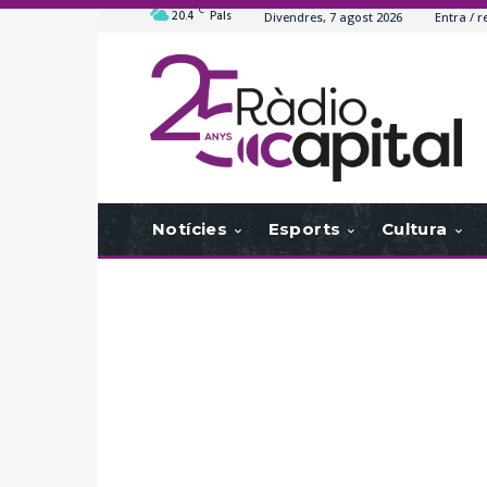
C
20.4
Pals
Divendres, 7 agost 2026
Entra / r
Notícies
Esports
Cultura