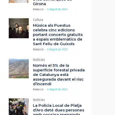
Girona
Redacció
-
6 d'agost de 2026
Cultura
Música als Puestus
celebra cinc edicions
portant concerts gratuïts
a espais emblemàtics de
Sant Feliu de Guíxols
Redacció
-
6 d'agost de 2026
Notícies
Només el 5% de la
superfície forestal privada
de Catalunya està
assegurada davant el risc
d’incendi
Redacció
-
6 d'agost de 2026
Notícies
La Policia Local de Platja
d’Aro deté dues persones
amb cocaïna preparada