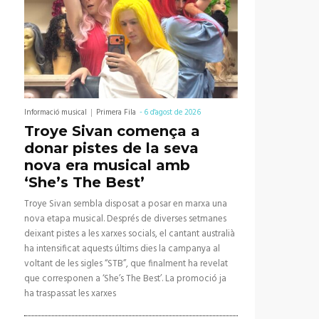
Informació musical
Primera Fila
-
6 d'agost de 2026
Troye Sivan comença a
donar pistes de la seva
nova era musical amb
‘She’s The Best’
Troye Sivan sembla disposat a posar en marxa una
nova etapa musical. Després de diverses setmanes
deixant pistes a les xarxes socials, el cantant australià
ha intensificat aquests últims dies la campanya al
voltant de les sigles “STB”, que finalment ha revelat
que corresponen a ‘She’s The Best’. La promoció ja
ha traspassat les xarxes